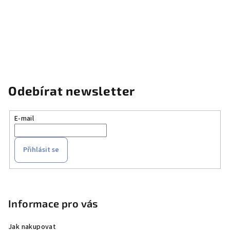
Odebírat newsletter
E-mail
Přihlásit se
Z
á
p
Informace pro vás
a
Jak nakupovat