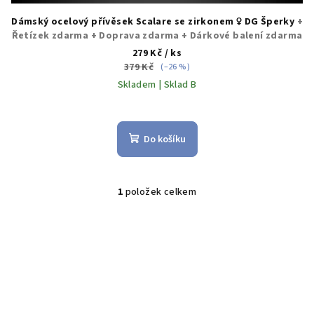
Dámský ocelový přívěsek Scalare se zirkonem ♀️ DG Šperky
+
Řetízek zdarma + Doprava zdarma + Dárkové balení zdarma
279 Kč
/ ks
379 Kč
(–26 %)
Skladem | Sklad B
Do košíku
1
položek celkem
O
v
l
á
d
a
c
í