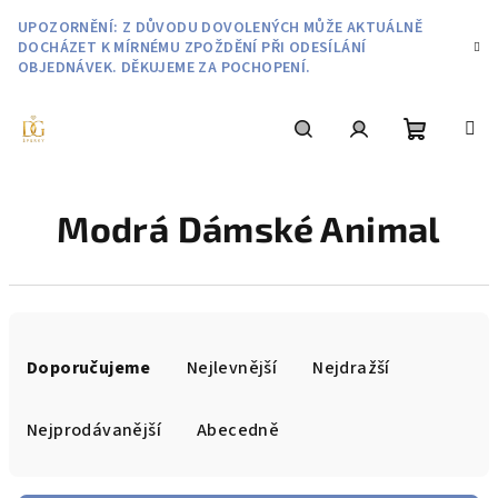
Přejít
UPOZORNĚNÍ: Z DŮVODU DOVOLENÝCH MŮŽE AKTUÁLNĚ
na
DOCHÁZET K MÍRNÉMU ZPOŽDĚNÍ PŘI ODESÍLÁNÍ
obsah
OBJEDNÁVEK. DĚKUJEME ZA POCHOPENÍ.
Nákupní
Hledat
Přihlášení
Modrá Dámské Animal
košík
Ř
a
Doporučujeme
Nejlevnější
Nejdražší
z
e
Nejprodávanější
Abecedně
n
í