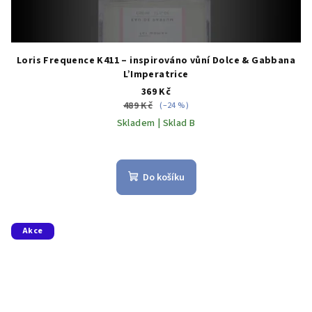
Loris Frequence K411 – inspirováno vůní Dolce & Gabbana
L’Imperatrice
369 Kč
489 Kč
(–24 %)
Skladem | Sklad B
Do košíku
Akce