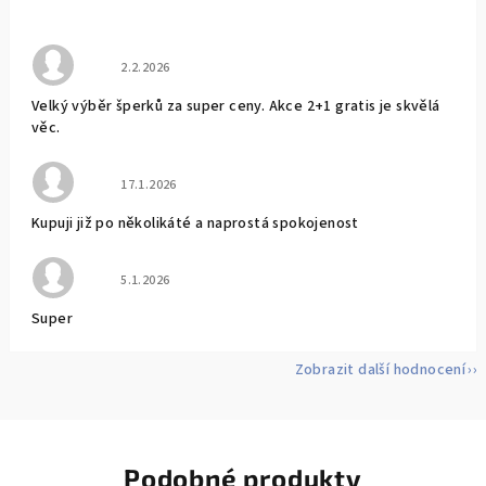
Hodnocení obchodu je 5 z 5 hvězdiček.
2.2.2026
Velký výběr šperků za super ceny. Akce 2+1 gratis je skvělá
věc.
Hodnocení obchodu je 5 z 5 hvězdiček.
17.1.2026
Kupuji již po několikáté a naprostá spokojenost
Hodnocení obchodu je 5 z 5 hvězdiček.
5.1.2026
Super
Zobrazit další hodnocení
Podobné produkty