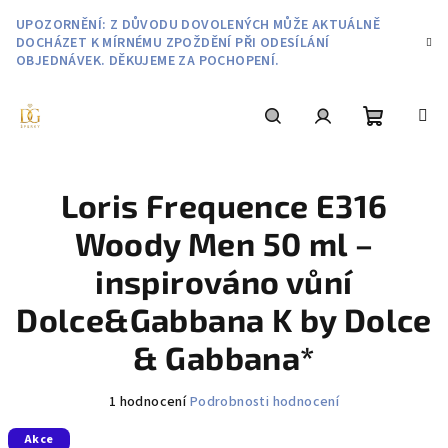
Přejít
UPOZORNĚNÍ: Z DŮVODU DOVOLENÝCH MŮŽE AKTUÁLNĚ
na
DOCHÁZET K MÍRNÉMU ZPOŽDĚNÍ PŘI ODESÍLÁNÍ
obsah
OBJEDNÁVEK. DĚKUJEME ZA POCHOPENÍ.
Nákupní
Hledat
Přihlášení
Loris Frequence E316
košík
Woody Men 50 ml –
inspirováno vůní
Dolce&Gabbana K by Dolce
& Gabbana*
Průměrné
1 hodnocení
Podrobnosti hodnocení
hodnocení
Akce
produktu