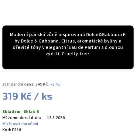
Moderní pánská vůně inspirovaná Dolce&Gabbana K
by Dolce & Gabbana. Citrus, aromatické byliny a
dřevité tóny v elegantní Eau de Parfum s dlouhou
výdrží. Cruelty-free.
standardní cena:
349 Kč
–8 %
319 Kč
/ ks
Měrná
Skladem | Sklad B
cena:
Můžeme doručit do:
12.8.2026
Možnosti doručení
Kód:
E316