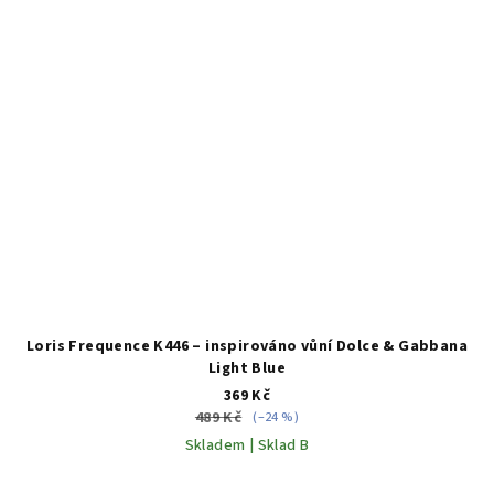
Loris Frequence K446 – inspirováno vůní Dolce & Gabbana
Light Blue
369 Kč
489 Kč
(–24 %)
Skladem | Sklad B