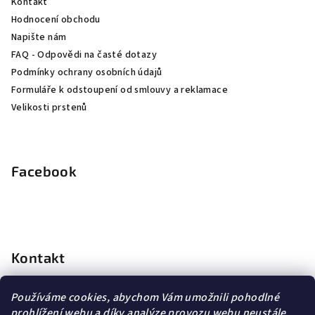
Kontakt
Hodnocení obchodu
Napište nám
FAQ - Odpovědi na časté dotazy
Podmínky ochrany osobních údajů
Formuláře k odstoupení od smlouvy a reklamace
Velikosti prstenů
Facebook
Kontakt
info
@
dopravagratis.cz
Používáme cookies, abychom Vám umožnili pohodlné
+420 603 500 988
prohlížení webu a díky analýze provozu webu neustále