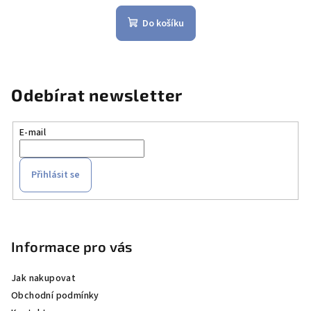
Do košíku
Odebírat newsletter
E-mail
Přihlásit se
Z
á
p
Informace pro vás
a
Jak nakupovat
t
Obchodní podmínky
í