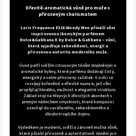
Dřevitě-aromatická vůně pro muže s
přirozeným charismatem
Loris Frequence E316 Woody Men přináší vůni
inspirovanou ikonickým parfémem
Dolce&Gabbana K by Dolce & Gabbana – vůní,
která vyjadřuje sebevědomí, energii a
přirozenou autoritu moderního muže.
Úvod patří svěžím citrusovým tónům doplněným o
aromatické byliny, které parfému dodávají čistý,
energický a velmi přirozený začátek. V srdci se
rozvíjejí kořeněné a dřevité nuance, jež vůni
propůjčují hloubku, mužnost a elegantní strukturu.
Základ stojí na hřejivých dřevitých akordech s
jemným nádechem smyslnosti, které kompozici
uzavírají do vyváženého, sebevědomého a
dlouhotrvajícího dojmu.
Výsledkem je moderní, svěží a zároveň mužná vůně,
která působí přirozeně a autoritativně. Ideální pro