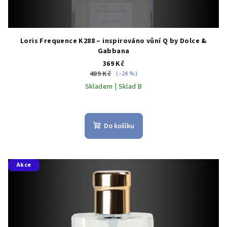
Loris Frequence K288 – inspirováno vůní Q by Dolce &
Gabbana
369 Kč
489 Kč
(–24 %)
Skladem | Sklad B
Do košíku
Akce