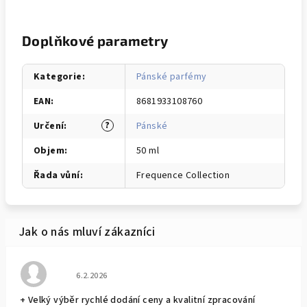
Doplňkové parametry
Kategorie
:
Pánské parfémy
EAN
:
8681933108760
?
Určení
:
Pánské
Objem
:
50 ml
Řada vůní
:
Frequence Collection
Hodnocení obchodu je 5 z 5 hvězdiček.
6.2.2026
+ Velký výběr rychlé dodání ceny a kvalitní zpracování