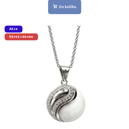
Do košíku
Akce
Dárek zdarma