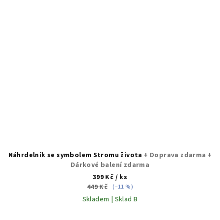
Náhrdelník se symbolem Stromu života
+ Doprava zdarma +
Dárkové balení zdarma
399 Kč
/ ks
449 Kč
(–11 %)
Skladem | Sklad B