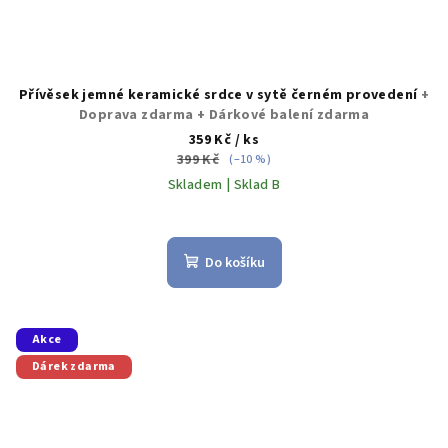
Přívěsek jemné keramické srdce v sytě černém provedení
+
Doprava zdarma + Dárkové balení zdarma
359 Kč
/ ks
399 Kč
(–10 %)
Skladem | Sklad B
Do košíku
Akce
Dárek zdarma