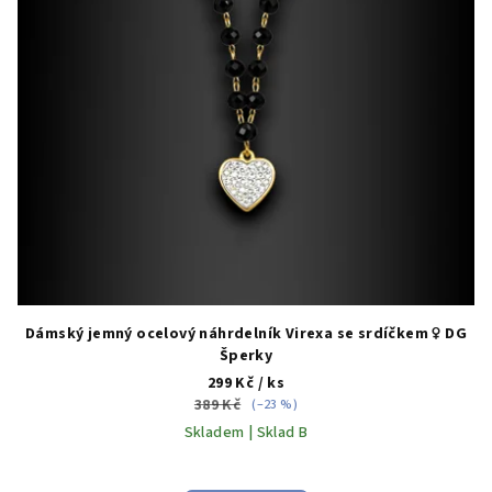
Dámský jemný ocelový náhrdelník Virexa se srdíčkem ♀️ DG
Šperky
299 Kč
/ ks
389 Kč
(–23 %)
Skladem | Sklad B