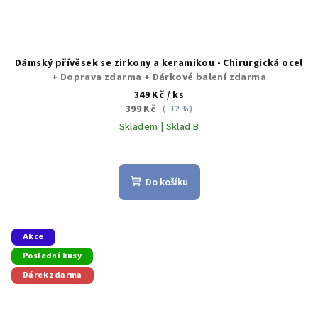
Dámský přívěsek se zirkony a keramikou - Chirurgická ocel
+ Doprava zdarma + Dárkové balení zdarma
349 Kč
/ ks
399 Kč
(–12 %)
Skladem | Sklad B
Do košíku
Akce
Poslední kusy
Dárek zdarma