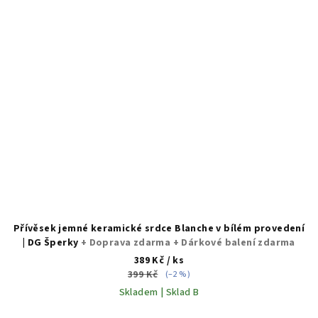
Přívěsek jemné keramické srdce Blanche v bílém provedení
| DG Šperky
+ Doprava zdarma + Dárkové balení zdarma
389 Kč
/ ks
399 Kč
(–2 %)
Skladem | Sklad B