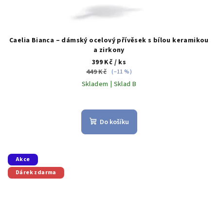
Caelia Bianca – dámský ocelový přívěsek s bílou keramikou
a zirkony
399 Kč
/ ks
449 Kč
(–11 %)
Skladem | Sklad B
Do košíku
Akce
Dárek zdarma