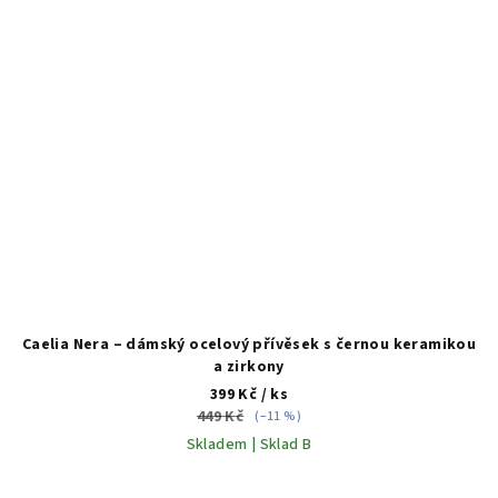
Caelia Nera – dámský ocelový přívěsek s černou keramikou
a zirkony
399 Kč
/ ks
449 Kč
(–11 %)
Skladem | Sklad B