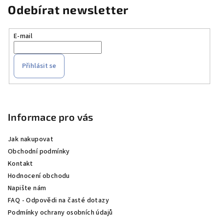
Odebírat newsletter
E-mail
Přihlásit se
Z
á
p
Informace pro vás
a
Jak nakupovat
t
Obchodní podmínky
í
Kontakt
Hodnocení obchodu
Napište nám
FAQ - Odpovědi na časté dotazy
Podmínky ochrany osobních údajů