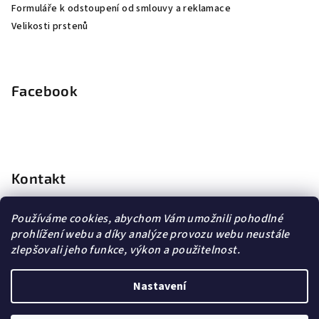
Formuláře k odstoupení od smlouvy a reklamace
Velikosti prstenů
Facebook
Kontakt
info
@
dopravagratis.cz
Používáme cookies, abychom Vám umožnili pohodlné
+420 603 500 988
prohlížení webu a díky analýze provozu webu neustále
+420 603 500 988
zlepšovali jeho funkce, výkon a použitelnost.
Nastavení