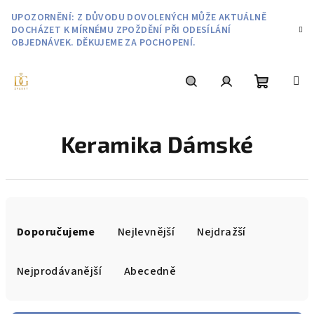
Přejít
UPOZORNĚNÍ: Z DŮVODU DOVOLENÝCH MŮŽE AKTUÁLNĚ
na
DOCHÁZET K MÍRNÉMU ZPOŽDĚNÍ PŘI ODESÍLÁNÍ
obsah
OBJEDNÁVEK. DĚKUJEME ZA POCHOPENÍ.
Nákupní
Hledat
Přihlášení
Keramika Dámské
košík
Ř
a
Doporučujeme
Nejlevnější
Nejdražší
z
e
Nejprodávanější
Abecedně
n
í