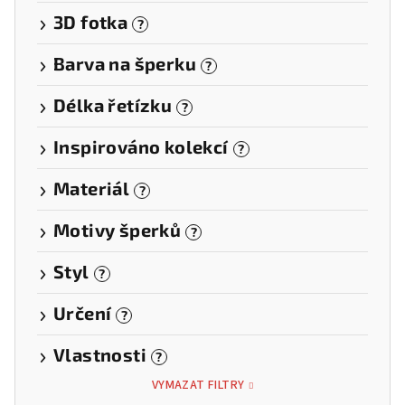
3D fotka
?
Barva na šperku
?
Délka řetízku
?
Inspirováno kolekcí
?
Materiál
?
Motivy šperků
?
Styl
?
Určení
?
Vlastnosti
?
VYMAZAT FILTRY