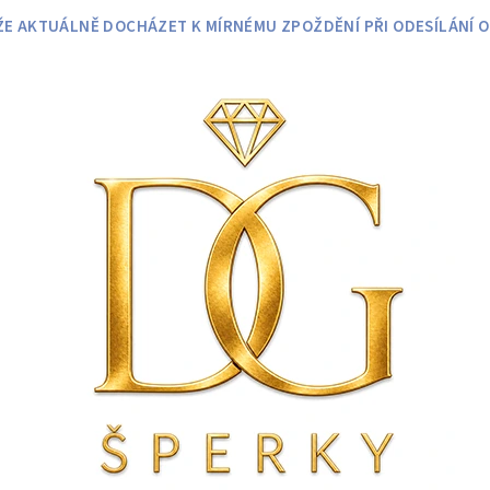
 AKTUÁLNĚ DOCHÁZET K MÍRNÉMU ZPOŽDĚNÍ PŘI ODESÍLÁNÍ O