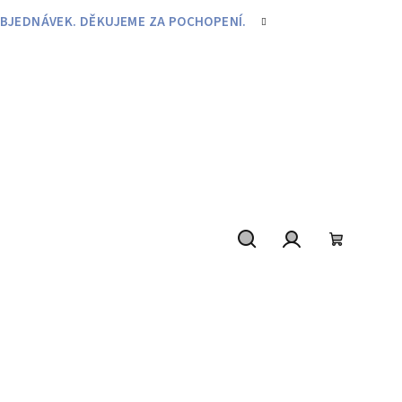
BJEDNÁVEK. DĚKUJEME ZA POCHOPENÍ.
Hledat
Přihlášení
Nákupní
košík