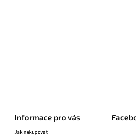
Z
á
Informace pro vás
Faceb
p
a
Jak nakupovat