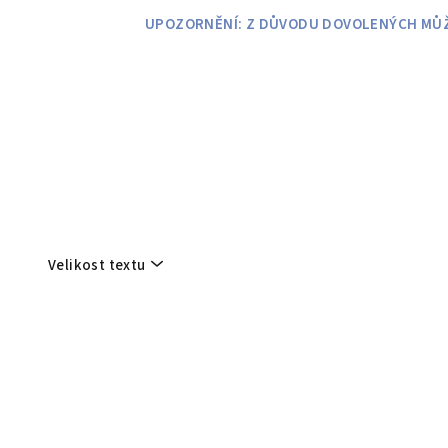
Přejít
UPOZORNĚNÍ: Z DŮVODU DOVOLENÝCH MŮŽE
na
obsah
Velikost textu