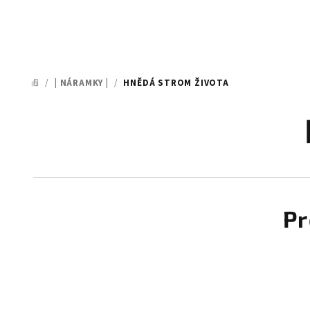
/
| NÁRAMKY |
/
HNĚDÁ STROM ŽIVOTA
DOMŮ
Pr