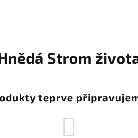
Hnědá Strom život
odukty teprve připravuje