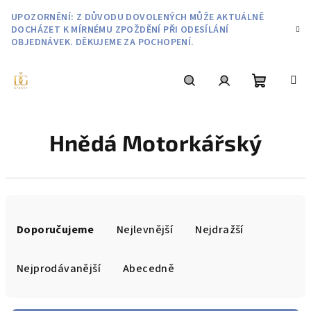
Přejít
UPOZORNĚNÍ: Z DŮVODU DOVOLENÝCH MŮŽE AKTUÁLNĚ
na
DOCHÁZET K MÍRNÉMU ZPOŽDĚNÍ PŘI ODESÍLÁNÍ
obsah
OBJEDNÁVEK. DĚKUJEME ZA POCHOPENÍ.
Nákupní
Hledat
Přihlášení
Hnědá Motorkářský
košík
Ř
a
Doporučujeme
Nejlevnější
Nejdražší
z
e
Nejprodávanější
Abecedně
n
í