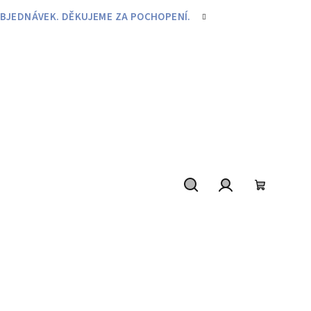
BJEDNÁVEK. DĚKUJEME ZA POCHOPENÍ.
Hledat
Přihlášení
Nákupní
košík