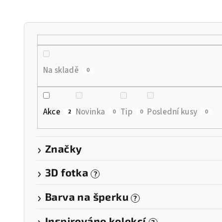
n
í
p
r
Na skladě
0
o
d
Akce
Novinka
Tip
Poslední kusy
2
0
0
0
u
k
Značky
t
3D fotka
?
ů
Barva na šperku
?
Inspirováno kolekcí