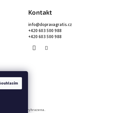
Kontakt
info
@
dopravagratis.cz
+420 603 500 988
+420 603 500 988
Souhlasím
. Všechna práva vyhrazena.