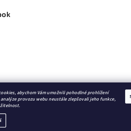
ook
ookies, abychom Vám umožnili pohodlné prohlížení
 analýze provozu webu neustále zlepšovali jeho funkce,
žitelnost.
í
Copyright 2026
DG Šperky