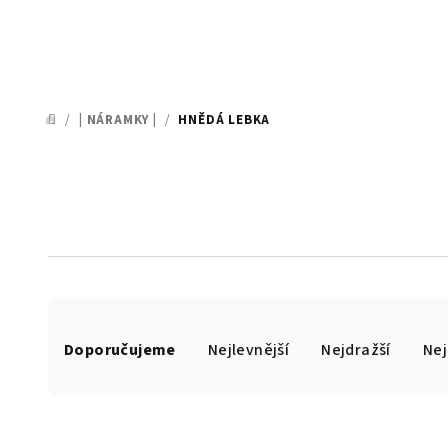
/
| NÁRAMKY |
/
HNĚDÁ LEBKA
DOMŮ
Ř
Doporučujeme
Nejlevnější
Nejdražší
Nej
a
z
e