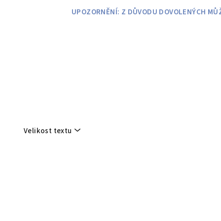
Přejít
UPOZORNĚNÍ: Z DŮVODU DOVOLENÝCH MŮŽE
na
obsah
Velikost textu