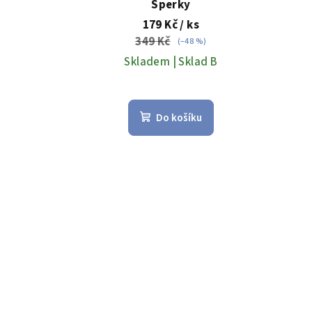
Šperky
ů
179 Kč
/ ks
349 Kč
(–48 %)
Skladem | Sklad B
Do košíku