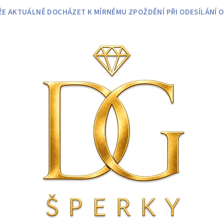
 AKTUÁLNĚ DOCHÁZET K MÍRNÉMU ZPOŽDĚNÍ PŘI ODESÍLÁNÍ O