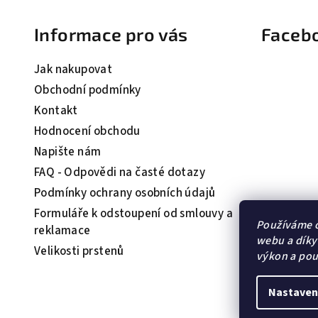
á
Informace pro vás
Faceb
p
a
Jak nakupovat
t
Obchodní podmínky
Kontakt
í
Hodnocení obchodu
Napište nám
FAQ - Odpovědi na časté dotazy
Podmínky ochrany osobních údajů
Formuláře k odstoupení od smlouvy a
Používáme c
reklamace
webu a díky
Velikosti prstenů
výkon a pou
Nastaven