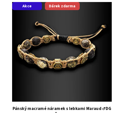
V
Akce
Dárek zdarma
ý
p
i
s
p
r
o
d
u
k
t
Pánský macramé náramek s lebkami Maraud ♂️ DG