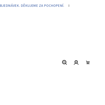
BJEDNÁVEK. DĚKUJEME ZA POCHOPENÍ.
Hledat
Přihlášení
Nákupní
košík