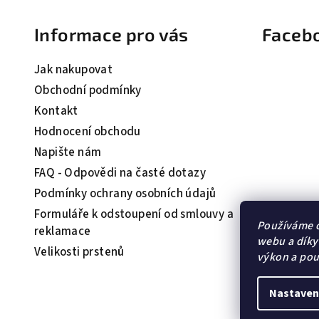
á
Informace pro vás
Faceb
p
a
Jak nakupovat
t
Obchodní podmínky
Kontakt
í
Hodnocení obchodu
Napište nám
FAQ - Odpovědi na časté dotazy
Podmínky ochrany osobních údajů
Formuláře k odstoupení od smlouvy a
Používáme c
reklamace
webu a díky
Velikosti prstenů
výkon a pou
Nastaven