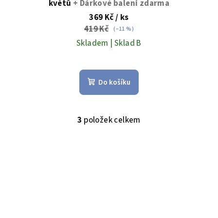
květů
+ Dárkové balení zdarma
369 Kč
/ ks
419 Kč
(–11 %)
Skladem | Sklad B
Do košíku
3
položek celkem
O
v
l
á
d
a
c