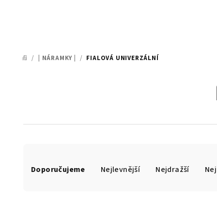
/
| NÁRAMKY |
/
FIALOVÁ UNIVERZÁLNÍ
DOMŮ
Ř
Doporučujeme
Nejlevnější
Nejdražší
Nej
a
z
e