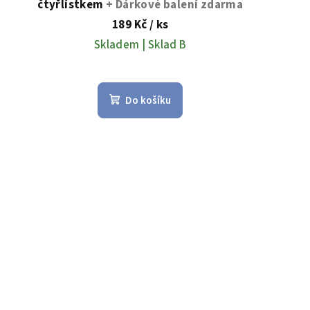
čtyřlístkem
+ Dárkové balení zdarma
189 Kč
/ ks
Skladem | Sklad B
Do košíku