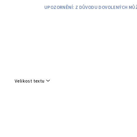
Přejít
UPOZORNĚNÍ: Z DŮVODU DOVOLENÝCH MŮŽE
na
obsah
Velikost textu