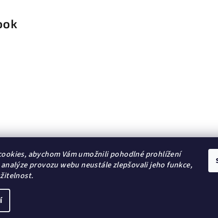
ook
ookies, abychom Vám umožnili pohodlné prohlížení
 analýze provozu webu neustále zlepšovali jeho funkce,
žitelnost.
í
Copyright 2026
DG Šperky