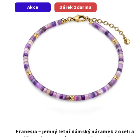
V
Akce
Dárek zdarma
ý
p
i
s
p
r
o
d
u
k
t
Franesia – jemný letní dámský náramek z oceli a