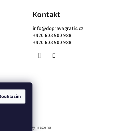
Kontakt
info
@
dopravagratis.cz
+420 603 500 988
+420 603 500 988
Souhlasím
. Všechna práva vyhrazena.