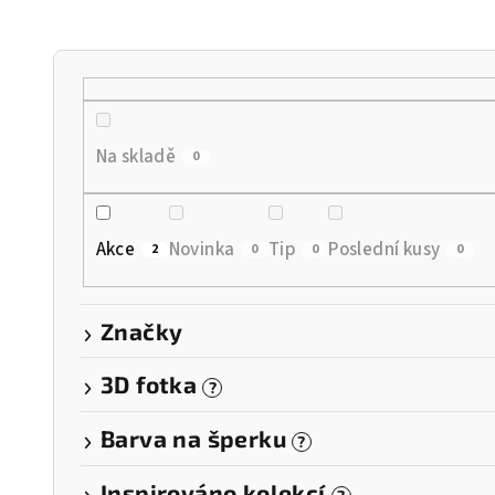
n
í
p
r
Na skladě
0
o
d
Akce
Novinka
Tip
Poslední kusy
2
0
0
0
u
k
Značky
t
3D fotka
?
ů
Barva na šperku
?
Inspirováno kolekcí