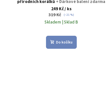
přírodních korálků
+ Dárkové balení zdarma
ů
249 Kč
/ ks
319 Kč
(–21 %)
Skladem | Sklad B
Do košíku