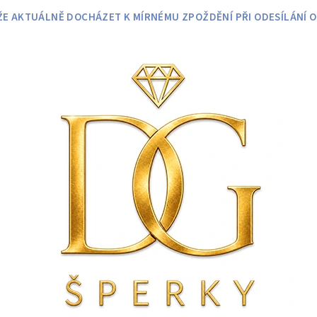
 AKTUÁLNĚ DOCHÁZET K MÍRNÉMU ZPOŽDĚNÍ PŘI ODESÍLÁNÍ O