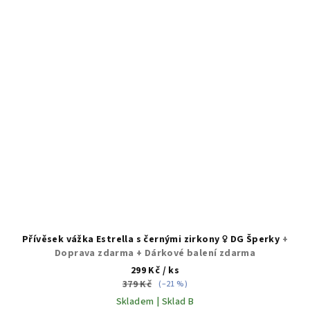
Přívěsek vážka Estrella s černými zirkony ♀️ DG Šperky
+
Doprava zdarma + Dárkové balení zdarma
299 Kč
/ ks
379 Kč
(–21 %)
Skladem | Sklad B