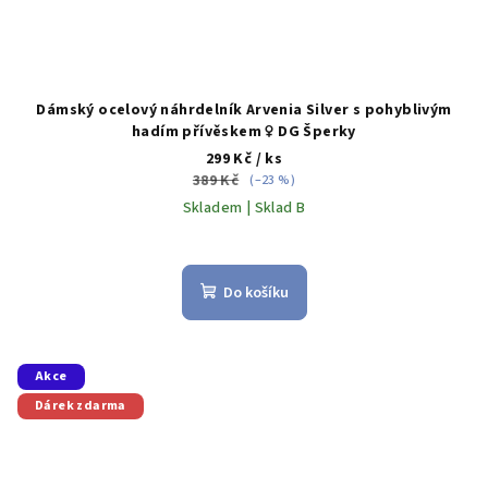
Dámský ocelový náhrdelník Arvenia Silver s pohyblivým
hadím přívěskem ♀️ DG Šperky
299 Kč
/ ks
389 Kč
(–23 %)
Skladem | Sklad B
Do košíku
Akce
Dárek zdarma