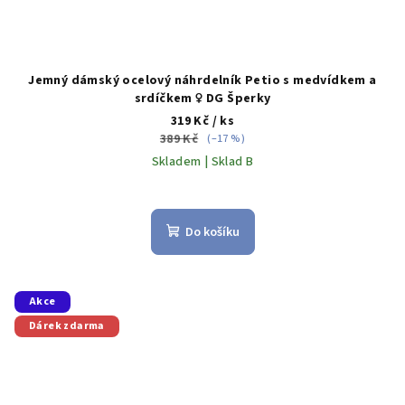
Jemný dámský ocelový náhrdelník Petio s medvídkem a
srdíčkem ♀️ DG Šperky
319 Kč
/ ks
389 Kč
(–17 %)
Skladem | Sklad B
Do košíku
Akce
Dárek zdarma