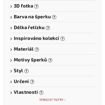
3D fotka
?
Barva na šperku
?
Délka řetízku
?
Inspirováno kolekcí
?
Materiál
?
Motivy šperků
?
Styl
?
Určení
?
Vlastnosti
?
VYMAZAT FILTRY