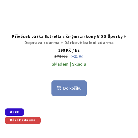
Přívěsek vážka Estrella s čirými zirkony ♀️ DG Šperky
+
Doprava zdarma + Dárkové balení zdarma
299 Kč
/ ks
379 Kč
(–21 %)
Skladem | Sklad B
Průměrné
hodnocení
produktu
Do košíku
je
5,0
z
5
Akce
hvězdiček.
Dárek zdarma