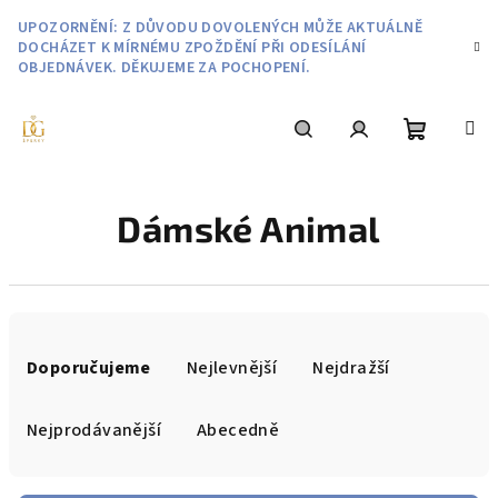
Přejít
UPOZORNĚNÍ: Z DŮVODU DOVOLENÝCH MŮŽE AKTUÁLNĚ
na
DOCHÁZET K MÍRNÉMU ZPOŽDĚNÍ PŘI ODESÍLÁNÍ
obsah
OBJEDNÁVEK. DĚKUJEME ZA POCHOPENÍ.
Nákupní
Hledat
Přihlášení
Dámské Animal
košík
Ř
a
Doporučujeme
Nejlevnější
Nejdražší
z
e
Nejprodávanější
Abecedně
n
í