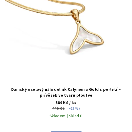
Dámský ocelový náhrdelník Calymeria Gold s perletí –
přívěsek ve tvaru ploutve
389 Kč
/ ks
449 Kč
(–13 %)
Skladem | Sklad B