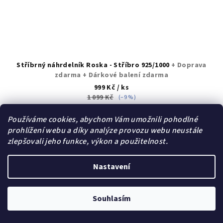
Stříbrný náhrdelník Roska - Stříbro 925/1000
+ Doprava
zdarma + Dárkové balení zdarma
999 Kč
/ ks
1 099 Kč
(–9 %)
Skladem | Sklad A
Používáme cookies, abychom Vám umožnili pohodlné
prohlížení webu a díky analýze provozu webu neustále
zlepšovali jeho funkce, výkon a použitelnost.
Do košíku
Nastavení
Akce
Souhlasím
Dárek zdarma