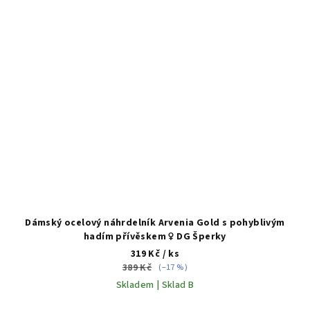
Dámský ocelový náhrdelník Arvenia Gold s pohyblivým
hadím přívěskem ♀️ DG Šperky
319 Kč
/ ks
389 Kč
(–17 %)
Skladem | Sklad B