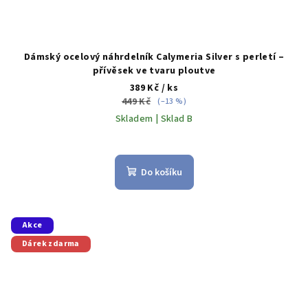
Dámský ocelový náhrdelník Calymeria Silver s perletí –
přívěsek ve tvaru ploutve
389 Kč
/ ks
449 Kč
(–13 %)
Skladem | Sklad B
Do košíku
Akce
Dárek zdarma