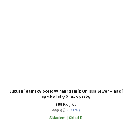
Luxusní dámský ocelový náhrdelník Orlissa Silver – hadí
symbol síly ♀️ DG Šperky
399 Kč
/ ks
449 Kč
(–11 %)
Skladem | Sklad B