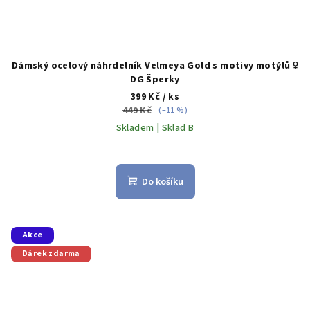
Dámský ocelový náhrdelník Velmeya Gold s motivy motýlů ♀️
DG Šperky
399 Kč
/ ks
449 Kč
(–11 %)
Skladem | Sklad B
Do košíku
Akce
Dárek zdarma