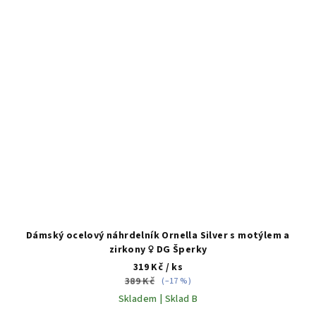
Dámský ocelový náhrdelník Ornella Silver s motýlem a
zirkony ♀️ DG Šperky
319 Kč
/ ks
389 Kč
(–17 %)
Skladem | Sklad B