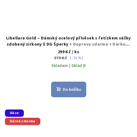
Libellara Gold – Dámský ocelový přívěsek s řetízkem vážky
zdobený zirkony ♀️ DG Šperky
+ Doprava zdarma + Dárkové
balení zdarma
299 Kč
/ ks
379 Kč
(–21 %)
Skladem | Sklad B
Průměrné
hodnocení
produktu
Do košíku
je
5,0
z
5
Akce
hvězdiček.
Dárek zdarma