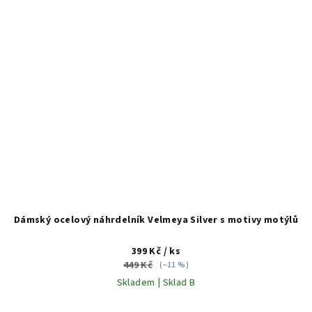
Dámský ocelový náhrdelník Velmeya Silver s motivy motýlů
399 Kč
/ ks
449 Kč
(–11 %)
Skladem | Sklad B