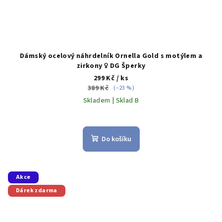
Dámský ocelový náhrdelník Ornella Gold s motýlem a
zirkony ♀️ DG Šperky
299 Kč
/ ks
389 Kč
(–23 %)
Skladem | Sklad B
Do košíku
Akce
Dárek zdarma