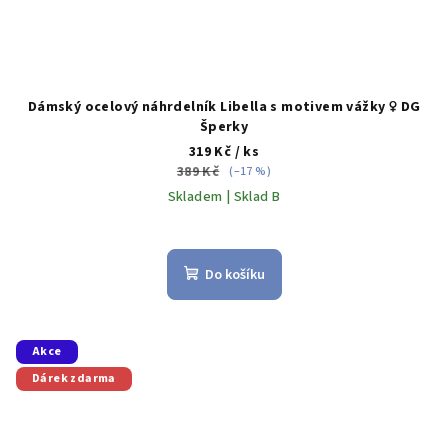
Dámský ocelový náhrdelník Libella s motivem vážky ♀️ DG
Šperky
319 Kč
/ ks
389 Kč
(–17 %)
Skladem | Sklad B
Do košíku
Akce
Dárek zdarma