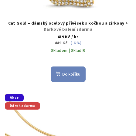
Cat Gold – dámský ocelový přívěsek s kočkou a zirkony
+
Dárkové balení zdarma
419 Kč
/ ks
449 Kč
(–6 %)
Skladem | Sklad B
Do košíku
Akce
Dárek zdarma