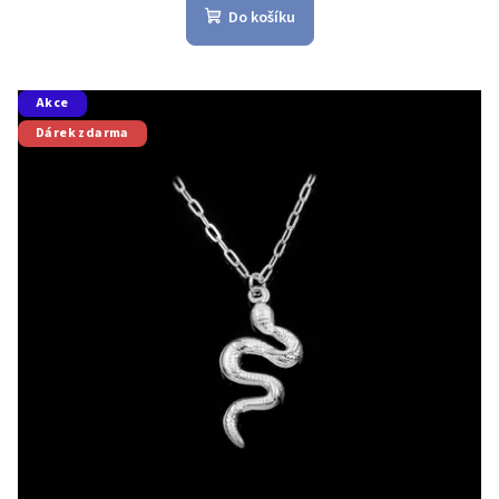
Do košíku
Akce
Dárek zdarma