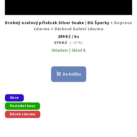
Drobný ocelový přívěsek Silver Snake | DG Šperky
+ Doprava
zdarma + Dárkové balení zdarma
299 Kč
/ ks
379 Kč
(–21 %)
Skladem | Sklad B
Průměrné
hodnocení
produktu
Do košíku
je
5,0
z
5
Akce
hvězdiček.
Poslední kusy
Dárek zdarma