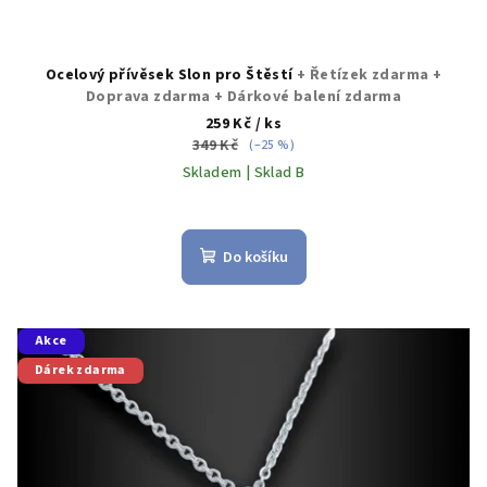
Ocelový přívěsek Slon pro Štěstí
+ Řetízek zdarma +
Doprava zdarma + Dárkové balení zdarma
259 Kč
/ ks
349 Kč
(–25 %)
Skladem | Sklad B
Průměrné
hodnocení
produktu
Do košíku
je
5,0
z
5
Akce
hvězdiček.
Dárek zdarma