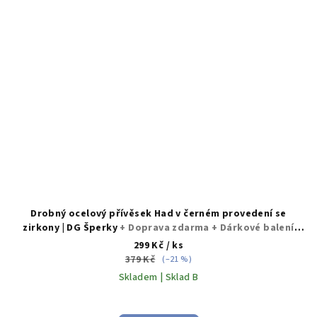
Drobný ocelový přívěsek Had v černém provedení se
zirkony | DG Šperky
+ Doprava zdarma + Dárkové balení
zdarma
299 Kč
/ ks
379 Kč
(–21 %)
Skladem | Sklad B
Průměrné
hodnocení