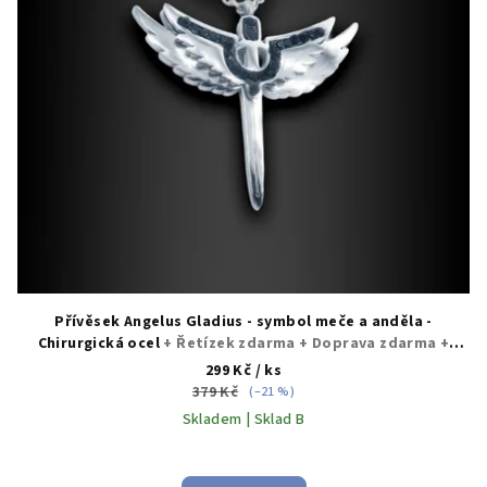
Přívěsek Angelus Gladius - symbol meče a anděla -
Chirurgická ocel
+ Řetízek zdarma + Doprava zdarma +
Dárkové balení zdarma
299 Kč
/ ks
379 Kč
(–21 %)
Skladem | Sklad B