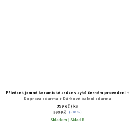
Přívěsek jemné keramické srdce v sytě černém provedení
+
Doprava zdarma + Dárkové balení zdarma
359 Kč
/ ks
399 Kč
(–10 %)
Skladem | Sklad B