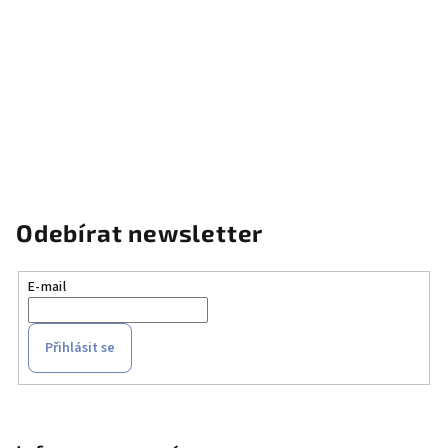
Odebírat newsletter
E-mail
Přihlásit se
Z
á