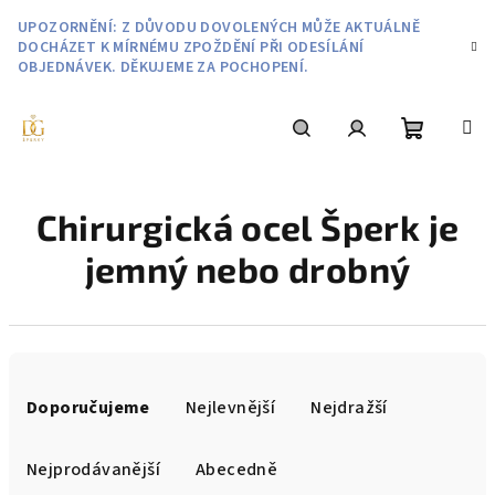
Přejít
UPOZORNĚNÍ: Z DŮVODU DOVOLENÝCH MŮŽE AKTUÁLNĚ
na
DOCHÁZET K MÍRNÉMU ZPOŽDĚNÍ PŘI ODESÍLÁNÍ
obsah
OBJEDNÁVEK. DĚKUJEME ZA POCHOPENÍ.
Nákupní
Hledat
Přihlášení
Chirurgická ocel Šperk je
košík
jemný nebo drobný
Ř
a
Doporučujeme
Nejlevnější
Nejdražší
z
e
Nejprodávanější
Abecedně