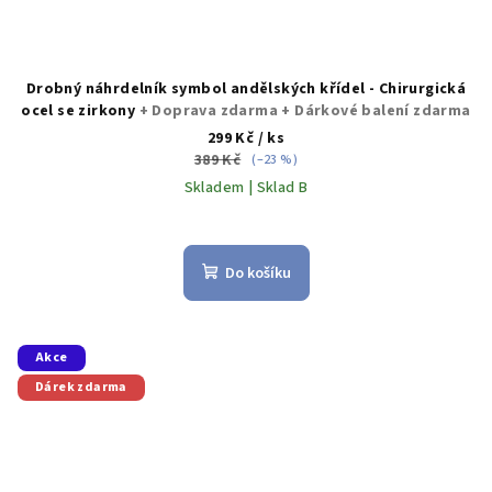
Drobný náhrdelník symbol andělských křídel - Chirurgická
ocel se zirkony
+ Doprava zdarma + Dárkové balení zdarma
299 Kč
/ ks
389 Kč
(–23 %)
Skladem | Sklad B
Průměrné
hodnocení
produktu
Do košíku
je
5,0
z
5
Akce
hvězdiček.
Dárek zdarma