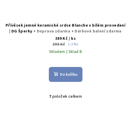
Přívěsek jemné keramické srdce Blanche v bílém provedení
| DG Šperky
+ Doprava zdarma + Dárkové balení zdarma
389 Kč
/ ks
399 Kč
(–2 %)
Skladem | Sklad B
Do košíku
7
položek celkem
O
v
l
á
d