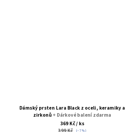
Dámský prsten Lara Black z oceli, keramiky a
zirkonů
+ Dárkové balení zdarma
369 Kč
/ ks
399 Kč
(–7 %)