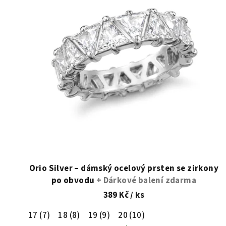
i
s
p
r
o
d
u
k
t
Orio Silver – dámský ocelový prsten se zirkony
po obvodu
+ Dárkové balení zdarma
ů
389 Kč
/ ks
17 (7)
18 (8)
19 (9)
20 (10)