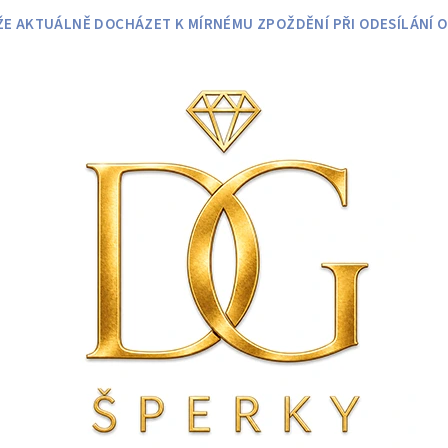
 AKTUÁLNĚ DOCHÁZET K MÍRNÉMU ZPOŽDĚNÍ PŘI ODESÍLÁNÍ O