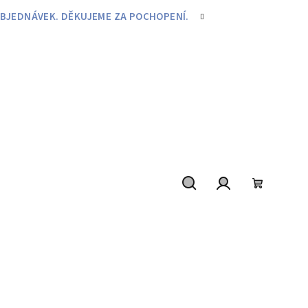
BJEDNÁVEK. DĚKUJEME ZA POCHOPENÍ.
Hledat
Přihlášení
Nákupní
košík