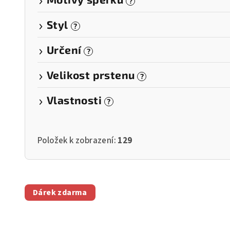
?
Styl
?
Určení
?
Velikost prstenu
?
Vlastnosti
?
Položek k zobrazení:
129
V
Dárek zdarma
ý
p