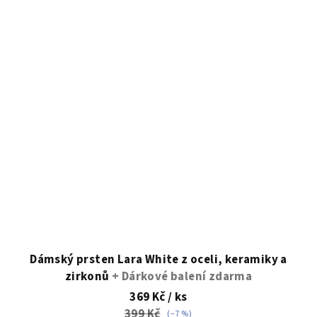
Dámský prsten Lara White z oceli, keramiky a
zirkonů
+ Dárkové balení zdarma
369 Kč
/ ks
399 Kč
(–7 %)