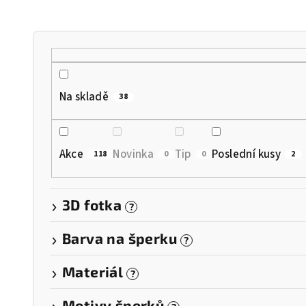
n
í
p
r
Na skladě
38
o
d
Akce
Novinka
Tip
Poslední kusy
118
0
0
2
u
k
3D fotka
?
t
Barva na šperku
?
ů
Materiál
?
Motivy šperků