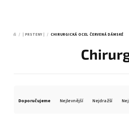
/
| PRSTENY |
/
CHIRURGICKÁ OCEL ČERVENÁ DÁMSKÉ
DOMŮ
Chirur
Ř
Doporučujeme
Nejlevnější
Nejdražší
Nej
a
z
e