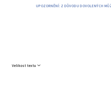
Přejít
UPOZORNĚNÍ: Z DŮVODU DOVOLENÝCH MŮŽE
na
obsah
Velikost textu