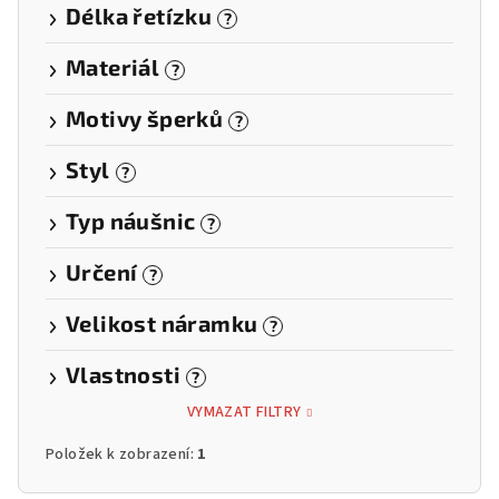
Délka řetízku
?
Materiál
?
Motivy šperků
?
Styl
?
Typ náušnic
?
Určení
?
Velikost náramku
?
Vlastnosti
?
VYMAZAT FILTRY
Položek k zobrazení:
1