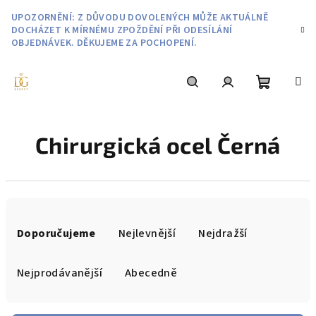
Přejít
UPOZORNĚNÍ: Z DŮVODU DOVOLENÝCH MŮŽE AKTUÁLNĚ
na
DOCHÁZET K MÍRNÉMU ZPOŽDĚNÍ PŘI ODESÍLÁNÍ
obsah
OBJEDNÁVEK. DĚKUJEME ZA POCHOPENÍ.
Nákupní
Hledat
Přihlášení
Chirurgická ocel Černá
košík
Ř
a
Doporučujeme
Nejlevnější
Nejdražší
z
e
Nejprodávanější
Abecedně
n
í