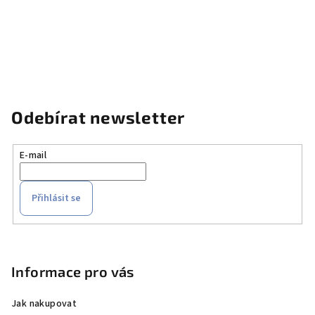
Odebírat newsletter
E-mail
Přihlásit se
Z
á
p
Informace pro vás
a
Jak nakupovat
t