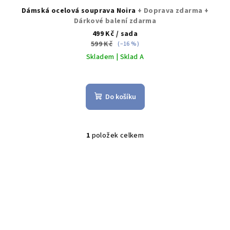
Dámská ocelová souprava Noira
+ Doprava zdarma +
Dárkové balení zdarma
499 Kč
/ sada
599 Kč
(–16 %)
Skladem | Sklad A
Do košíku
1
položek celkem
O
v
l
á
d
a
c
í