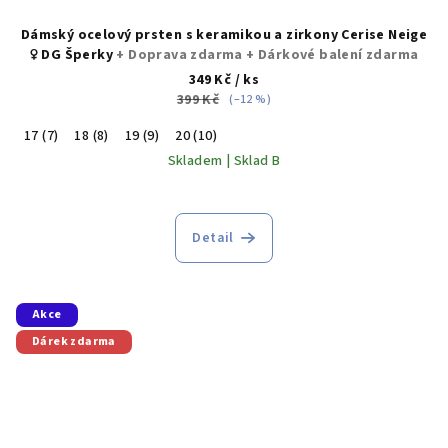
Dámský ocelový prsten s keramikou a zirkony Cerise Neige
♀️ DG Šperky
+ Doprava zdarma + Dárkové balení zdarma
349 Kč
/ ks
399 Kč
(–12 %)
17 (7)
18 (8)
19 (9)
20 (10)
Skladem | Sklad B
Detail
Akce
Dárek zdarma