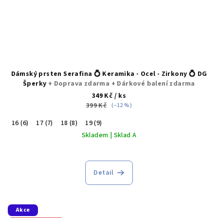
Dámský prsten Serafina 💍 Keramika - Ocel - Zirkony 💍 DG
Šperky
+ Doprava zdarma + Dárkové balení zdarma
349 Kč
/ ks
399 Kč
(–12 %)
16 (6)
17 (7)
18 (8)
19 (9)
Skladem | Sklad A
Detail
Akce