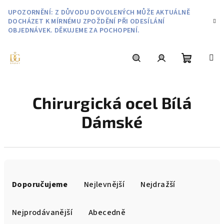
Přejít
UPOZORNĚNÍ: Z DŮVODU DOVOLENÝCH MŮŽE AKTUÁLNĚ
na
DOCHÁZET K MÍRNÉMU ZPOŽDĚNÍ PŘI ODESÍLÁNÍ
obsah
OBJEDNÁVEK. DĚKUJEME ZA POCHOPENÍ.
Nákupní
Hledat
Přihlášení
Chirurgická ocel Bílá
košík
Dámské
Ř
a
Doporučujeme
Nejlevnější
Nejdražší
z
e
Nejprodávanější
Abecedně