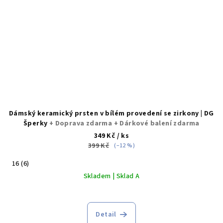
Dámský keramický prsten v bílém provedení se zirkony | DG
Šperky
+ Doprava zdarma + Dárkové balení zdarma
349 Kč
/ ks
399 Kč
(–12 %)
16 (6)
Skladem | Sklad A
Detail