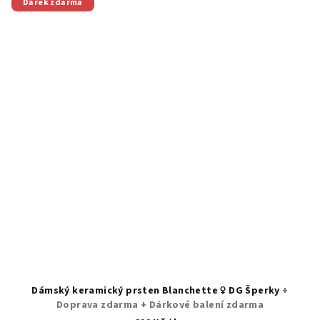
Dárek zdarma
Dámský keramický prsten Blanchette ♀️ DG Šperky
+
Doprava zdarma + Dárkové balení zdarma