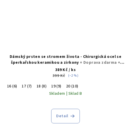
Dámský prsten se stromem života - Chirurgická ocel se
šperkařskou keramikou a zirkony
+ Doprava zdarma +
Dárkové balení zdarma
389 Kč
/ ks
399 Kč
(–2 %)
16 (6)
17 (7)
18 (8)
19 (9)
20 (10)
Skladem | Sklad B
Průměrné
hodnocení
produktu
Detail
je
5,0