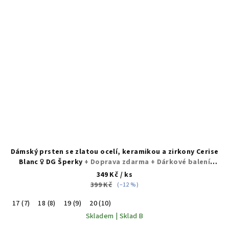
Dámský prsten se zlatou ocelí, keramikou a zirkony Cerise
Blanc ♀️ DG Šperky
+ Doprava zdarma + Dárkové balení
zdarma
349 Kč
/ ks
399 Kč
(–12 %)
17 (7)
18 (8)
19 (9)
20 (10)
Skladem | Sklad B