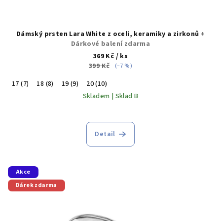
Dámský prsten Lara White z oceli, keramiky a zirkonů
+
Dárkové balení zdarma
369 Kč
/ ks
399 Kč
(–7 %)
17 (7)
18 (8)
19 (9)
20 (10)
Skladem | Sklad B
Detail
Akce
Dárek zdarma