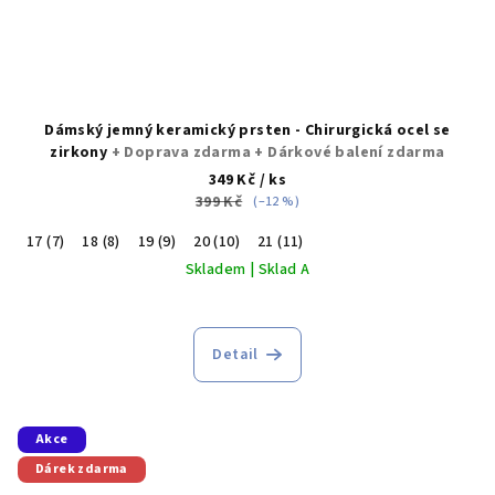
Dámský jemný keramický prsten - Chirurgická ocel se
zirkony
+ Doprava zdarma + Dárkové balení zdarma
349 Kč
/ ks
399 Kč
(–12 %)
17 (7)
18 (8)
19 (9)
20 (10)
21 (11)
Skladem | Sklad A
Průměrné
hodnocení
produktu
Detail
je
5,0
z
5
Akce
hvězdiček.
Dárek zdarma