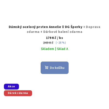
Dámský ocelový prsten Annelie ♀️ DG Šperky
+ Doprava
zdarma + Dárkové balení zdarma
179 Kč
/ ks
249 Kč
(–28 %)
Skladem | Sklad A
Průměrné
hodnocení
produktu
Do košíku
je
5,0
z
5
Akce
hvězdiček.
Dárek zdarma