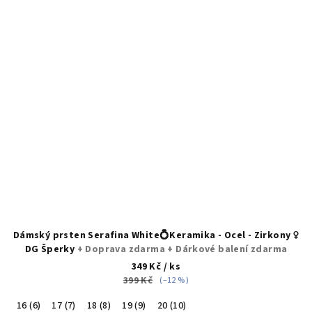
Dámský prsten Serafina White💍Keramika - Ocel - Zirkony ♀️
DG Šperky
+ Doprava zdarma + Dárkové balení zdarma
349 Kč
/ ks
399 Kč
(–12 %)
16 (6)
17 (7)
18 (8)
19 (9)
20 (10)