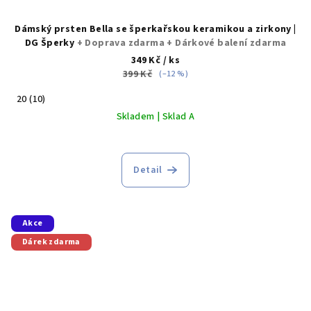
Dámský prsten Bella se šperkařskou keramikou a zirkony |
DG Šperky
+ Doprava zdarma + Dárkové balení zdarma
349 Kč
/ ks
399 Kč
(–12 %)
20 (10)
Skladem | Sklad A
Detail
Akce
Dárek zdarma