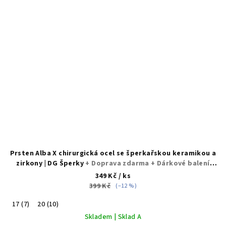
Prsten Alba X chirurgická ocel se šperkařskou keramikou a
zirkony | DG Šperky
+ Doprava zdarma + Dárkové balení
zdarma
349 Kč
/ ks
399 Kč
(–12 %)
17 (7)
20 (10)
Skladem | Sklad A