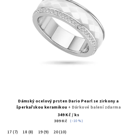
Dámský ocelový prsten Dario Pearl se zirkony a
šperkařskou keramikou
+ Dárkové balení zdarma
349 Kč
/ ks
389 Kč
(–10 %)
17 (7)
18 (8)
19 (9)
20 (10)