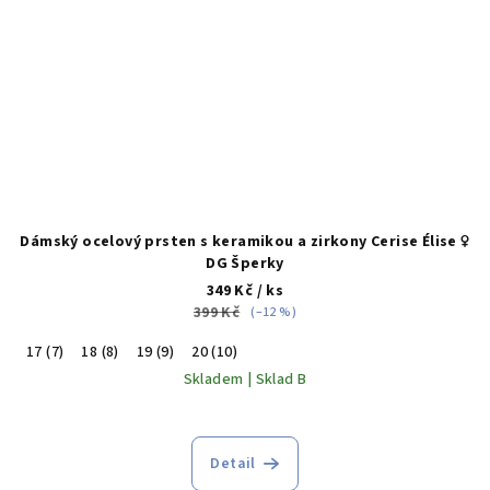
Dámský ocelový prsten s keramikou a zirkony Cerise Élise ♀️
DG Šperky
349 Kč
/ ks
399 Kč
(–12 %)
17 (7)
18 (8)
19 (9)
20 (10)
Skladem | Sklad B
Detail