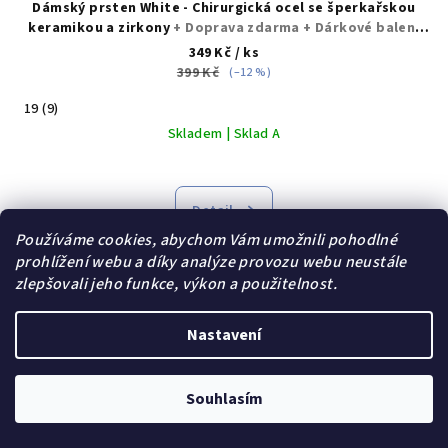
Dámský prsten White - Chirurgická ocel se šperkařskou
keramikou a zirkony
+ Doprava zdarma + Dárkové balení
zdarma
349 Kč
/ ks
399 Kč
(–12 %)
19 (9)
Skladem | Sklad A
Průměrné
hodnocení
produktu
Detail
je
Používáme cookies, abychom Vám umožnili pohodlné
5,0
prohlížení webu a díky analýze provozu webu neustále
z
zlepšovali jeho funkce, výkon a použitelnost.
18
položek celkem
5
O
hvězdiček.
v
Nastavení
l
á
d
Souhlasím
a
c