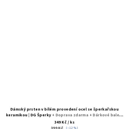
Dámský prsten v bílém provedení ocel se šperkařskou
keramikou | DG Šperky
+ Doprava zdarma + Dárkové balení
zdarma
349 Kč
/ ks
399 Kč
(–12 %)