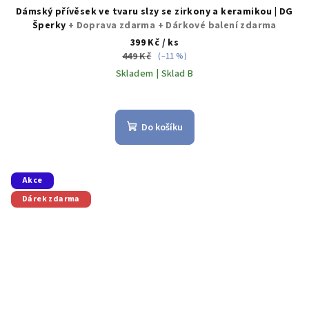
Dámský přívěsek ve tvaru slzy se zirkony a keramikou | DG
Šperky
+ Doprava zdarma + Dárkové balení zdarma
399 Kč
/ ks
449 Kč
(–11 %)
Skladem | Sklad B
Do košíku
Akce
Dárek zdarma