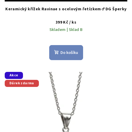
Keramický křížek Ravinae s ocelovým řetízkem ♂️ DG Šperky
399 Kč
/ ks
Skladem | Sklad B
Do košíku
Akce
Dárek zdarma