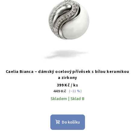
Caelia Bianca – dámský ocelový přívěsek s bílou keramikou
a zirkony
399 Kč
/ ks
449 Kč
(–11 %)
Skladem | Sklad B
Do košíku