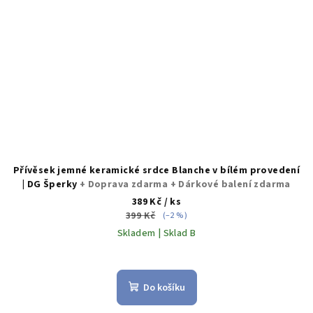
Přívěsek jemné keramické srdce Blanche v bílém provedení
| DG Šperky
+ Doprava zdarma + Dárkové balení zdarma
389 Kč
/ ks
399 Kč
(–2 %)
Skladem | Sklad B
Do košíku