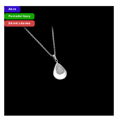
Akce
Poslední kusy
Dárek zdarma