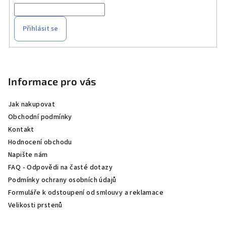
Přihlásit se
Z
á
p
Informace pro vás
a
Jak nakupovat
t
Obchodní podmínky
í
Kontakt
Hodnocení obchodu
Napište nám
FAQ - Odpovědi na časté dotazy
Podmínky ochrany osobních údajů
Formuláře k odstoupení od smlouvy a reklamace
Velikosti prstenů