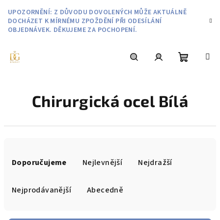
Přejít
UPOZORNĚNÍ: Z DŮVODU DOVOLENÝCH MŮŽE AKTUÁLNĚ
na
DOCHÁZET K MÍRNÉMU ZPOŽDĚNÍ PŘI ODESÍLÁNÍ
obsah
OBJEDNÁVEK. DĚKUJEME ZA POCHOPENÍ.
Nákupní
Hledat
Přihlášení
Chirurgická ocel Bílá
košík
Ř
a
Doporučujeme
Nejlevnější
Nejdražší
z
e
Nejprodávanější
Abecedně
n
í