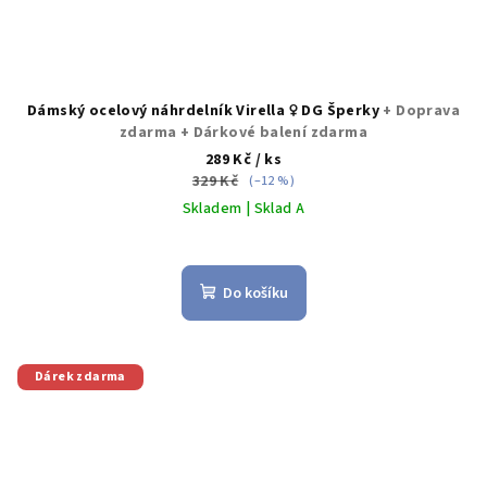
Dámský ocelový náhrdelník Virella ♀️ DG Šperky
+ Doprava
zdarma + Dárkové balení zdarma
289 Kč
/ ks
329 Kč
(–12 %)
Skladem | Sklad A
Do košíku
Dárek zdarma