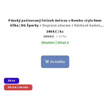
Pánský patinovaný řetízek Anticus v Rombo stylu 9mm
šířka | DG Šperky
+ Doprava zdarma + Dárkové balení
zdarma
349 Kč
/ ks
399 Kč
(–12 %)
Skladem | Sklad A
Průměrné
hodnocení
produktu
Do košíku
je
5,0
z
5
Akce
hvězdiček.
Dárek zdarma