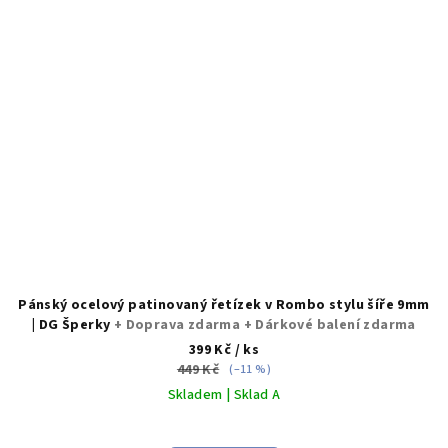
Pánský ocelový patinovaný řetízek v Rombo stylu šíře 9mm
| DG Šperky
+ Doprava zdarma + Dárkové balení zdarma
399 Kč
/ ks
449 Kč
(–11 %)
Skladem | Sklad A
Průměrné
hodnocení