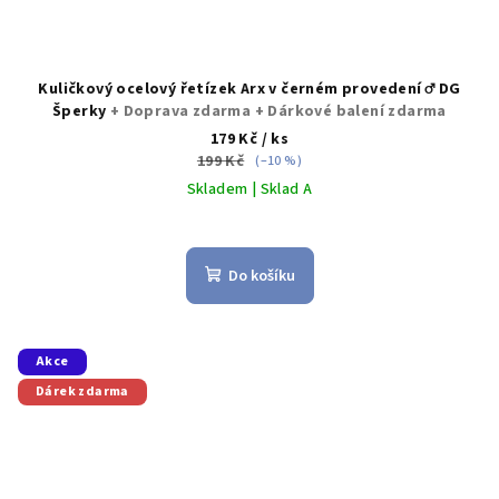
Kuličkový ocelový řetízek Arx v černém provedení ♂️ DG
Šperky
+ Doprava zdarma + Dárkové balení zdarma
179 Kč
/ ks
199 Kč
(–10 %)
Skladem | Sklad A
Průměrné
hodnocení
produktu
Do košíku
je
5,0
z
5
Akce
hvězdiček.
Dárek zdarma