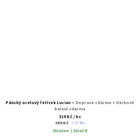
Pánský ocelový řetízek Lucian
+ Doprava zdarma + Dárkové
balení zdarma
319 Kč
/ ks
389 Kč
(–17 %)
Skladem | Sklad B