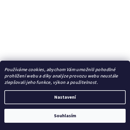
Používáme cookies, abychom Vám umožnili pohodlné
prohlížení webu a díky analýze provozu webu neustále
zlepšovali jeho funkce, výkon a použitelnost.
Pánský ocelový řetízek Pancer v užším provedení | DG
Šperky
+ Doprava zdarma + Dárkové balení zdarma
Nastavení
349 Kč
/ ks
399 Kč
(–12 %)
Souhlasím
Skladem | Sklad B