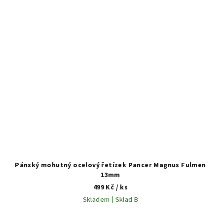
Pánský mohutný ocelový řetízek Pancer Magnus Fulmen
13mm
499 Kč
/ ks
Skladem | Sklad B
Průměrné