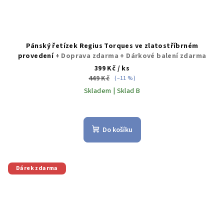
Pánský řetízek Regius Torques ve zlatostříbrném
provedení
+ Doprava zdarma + Dárkové balení zdarma
399 Kč
/ ks
449 Kč
(–11 %)
Skladem | Sklad B
Průměrné
hodnocení
produktu
Do košíku
je
5,0
z
5
Dárek zdarma
hvězdiček.