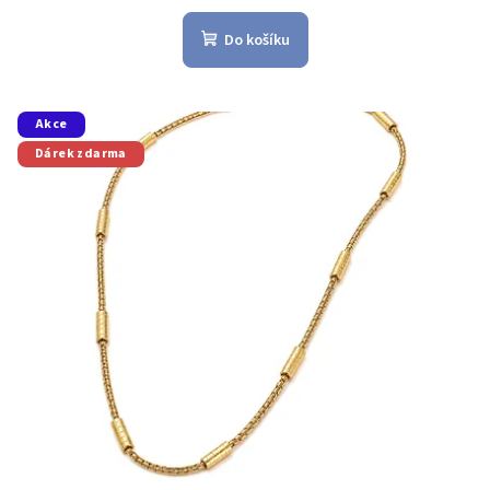
Do košíku
Akce
Dárek zdarma