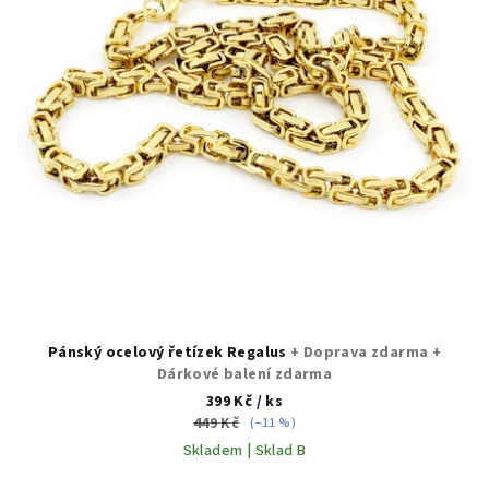
Pánský ocelový řetízek Regalus
+ Doprava zdarma +
Dárkové balení zdarma
399 Kč
/ ks
449 Kč
(–11 %)
Skladem | Sklad B