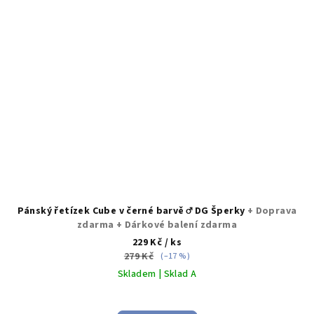
Pánský řetízek Cube v černé barvě ♂️ DG Šperky
+ Doprava
zdarma + Dárkové balení zdarma
229 Kč
/ ks
279 Kč
(–17 %)
Skladem | Sklad A
Průměrné
hodnocení