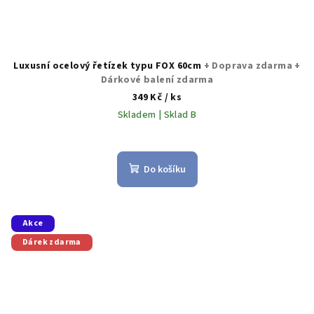
Luxusní ocelový řetízek typu FOX 60cm
+ Doprava zdarma +
Dárkové balení zdarma
349 Kč
/ ks
Skladem | Sklad B
Průměrné
hodnocení
produktu
Do košíku
je
5,0
z
5
Akce
hvězdiček.
Dárek zdarma