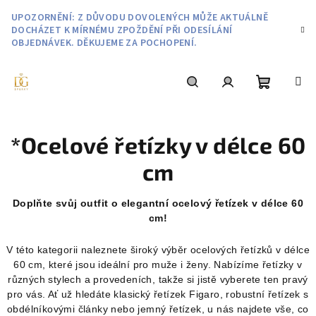
Přejít
UPOZORNĚNÍ: Z DŮVODU DOVOLENÝCH MŮŽE AKTUÁLNĚ
na
DOCHÁZET K MÍRNÉMU ZPOŽDĚNÍ PŘI ODESÍLÁNÍ
obsah
OBJEDNÁVEK. DĚKUJEME ZA POCHOPENÍ.
Nákupní
Hledat
Přihlášení
*Ocelové řetízky v délce 60
košík
cm
Doplňte svůj outfit o elegantní ocelový řetízek v délce 60
cm!
V této kategorii naleznete široký výběr ocelových řetízků v délce
60 cm, které jsou ideální pro muže i ženy. Nabízíme řetízky v
různých stylech a provedeních, takže si jistě vyberete ten pravý
pro vás. Ať už hledáte klasický řetízek Figaro, robustní řetízek s
obdélníkovými články nebo jemný řetízek, u nás najdete vše, co