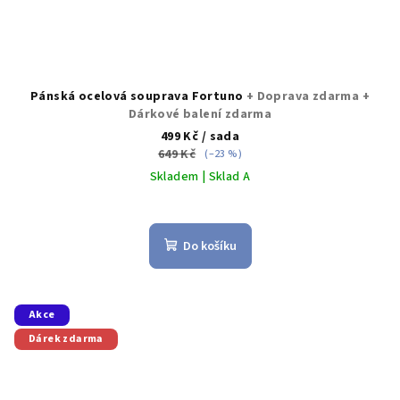
Pánská ocelová souprava Fortuno
+ Doprava zdarma +
Dárkové balení zdarma
499 Kč
/ sada
649 Kč
(–23 %)
Skladem | Sklad A
Průměrné
hodnocení
produktu
Do košíku
je
5,0
z
5
Akce
hvězdiček.
Dárek zdarma