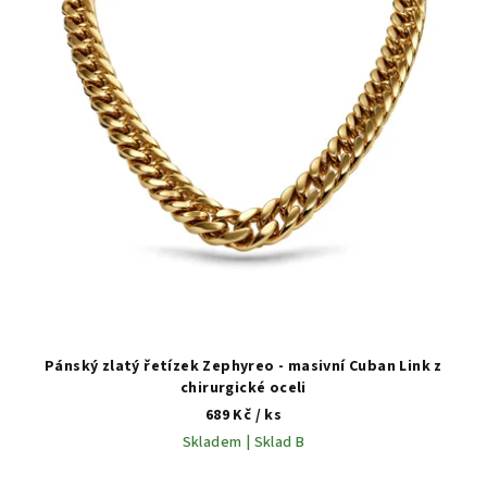
s
p
r
o
d
u
k
t
ů
Pánský zlatý řetízek Zephyreo - masivní Cuban Link z
chirurgické oceli
689 Kč
/ ks
Skladem | Sklad B