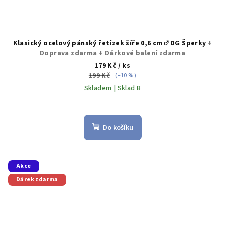
Klasický ocelový pánský řetízek šíře 0,6 cm ♂️ DG Šperky
+
Doprava zdarma + Dárkové balení zdarma
179 Kč
/ ks
199 Kč
(–10 %)
Skladem | Sklad B
Průměrné
hodnocení
produktu
Do košíku
je
5,0
z
5
Akce
hvězdiček.
Dárek zdarma