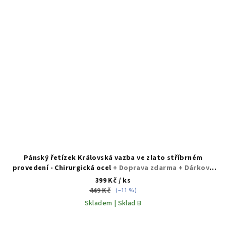
Pánský řetízek Královská vazba ve zlato stříbrném
provedení - Chirurgická ocel
+ Doprava zdarma + Dárkové
balení zdarma
399 Kč
/ ks
449 Kč
(–11 %)
Skladem | Sklad B