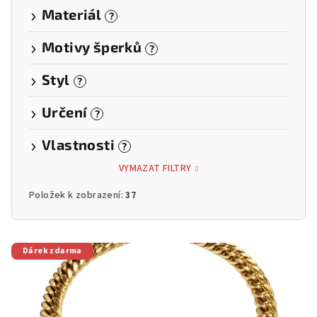
Materiál
?
Motivy šperků
?
Styl
?
Určení
?
Vlastnosti
?
VYMAZAT FILTRY
Položek k zobrazení:
37
V
Dárek zdarma
ý
p
i