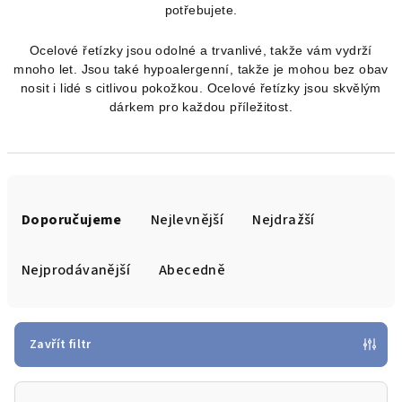
potřebujete.
Ocelové řetízky jsou odolné a trvanlivé, takže vám vydrží
mnoho let. Jsou také hypoalergenní, takže je mohou bez obav
nosit i lidé s citlivou pokožkou. Ocelové řetízky jsou skvělým
dárkem pro každou příležitost.
Ř
a
Doporučujeme
Nejlevnější
Nejdražší
z
e
Nejprodávanější
Abecedně
n
í
p
Zavřít filtr
r
o