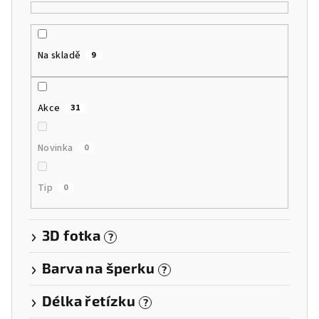
d
u
k
Na skladě
9
t
ů
Akce
31
Novinka
0
Tip
0
3D fotka
?
Barva na šperku
?
Délka řetízku
?