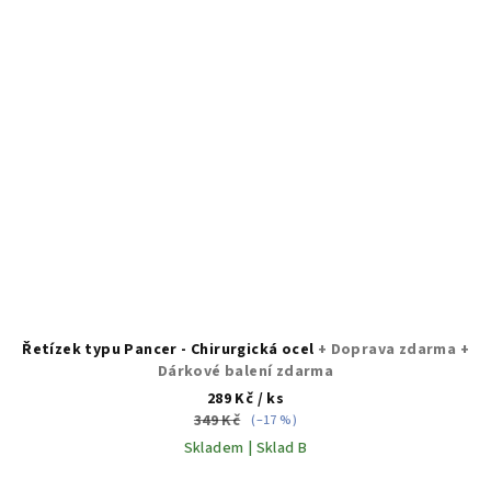
Řetízek typu Pancer - Chirurgická ocel
+ Doprava zdarma +
Dárkové balení zdarma
289 Kč
/ ks
349 Kč
(–17 %)
Skladem | Sklad B
Průměrné