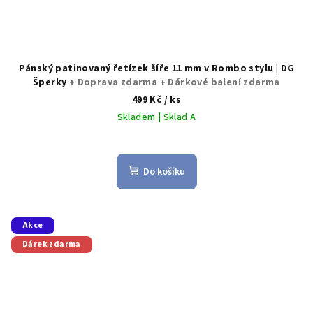
Pánský patinovaný řetízek šíře 11 mm v Rombo stylu | DG
Šperky
+ Doprava zdarma + Dárkové balení zdarma
499 Kč
/ ks
Skladem | Sklad A
Do košíku
Akce
Dárek zdarma