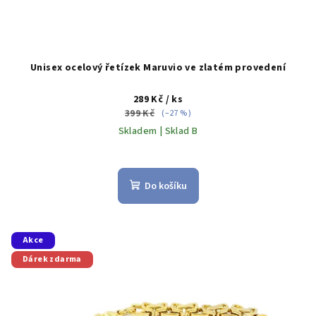
Unisex ocelový řetízek Maruvio ve zlatém provedení
289 Kč
/ ks
399 Kč
(–27 %)
Skladem | Sklad B
Do košíku
Akce
Dárek zdarma