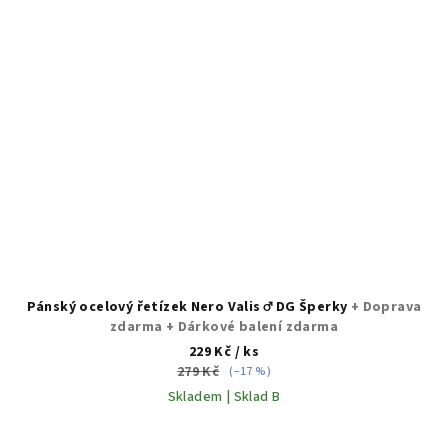
Pánský ocelový řetízek Nero Valis ♂️ DG Šperky
+ Doprava
zdarma + Dárkové balení zdarma
229 Kč
/ ks
279 Kč
(–17 %)
Skladem | Sklad B
Průměrné