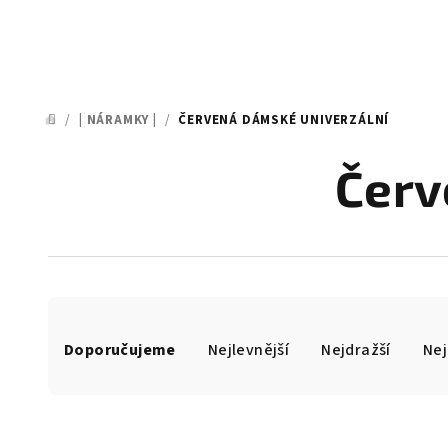
/
| NÁRAMKY |
/
ČERVENÁ DÁMSKÉ UNIVERZÁLNÍ
DOMŮ
Červ
Ř
Doporučujeme
Nejlevnější
Nejdražší
Nej
a
z
e