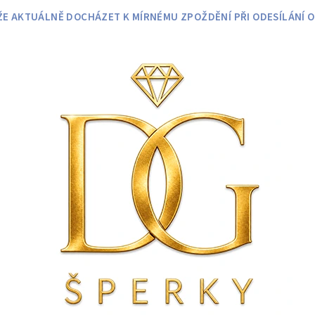
 AKTUÁLNĚ DOCHÁZET K MÍRNÉMU ZPOŽDĚNÍ PŘI ODESÍLÁNÍ O