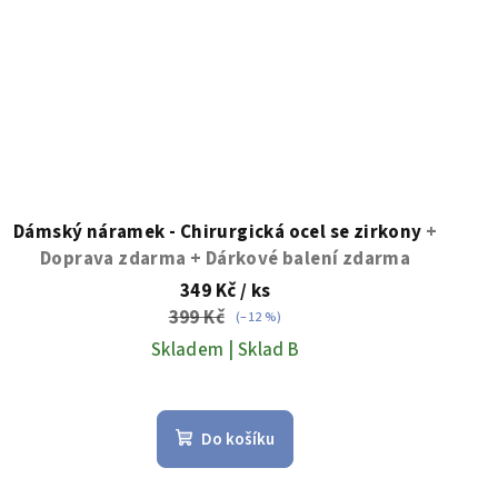
Dámský náramek - Chirurgická ocel se zirkony
+
Doprava zdarma + Dárkové balení zdarma
349 Kč
/ ks
399 Kč
(–12 %)
Skladem | Sklad B
Průměrné
hodnocení
Do košíku
produktu
je
5,0