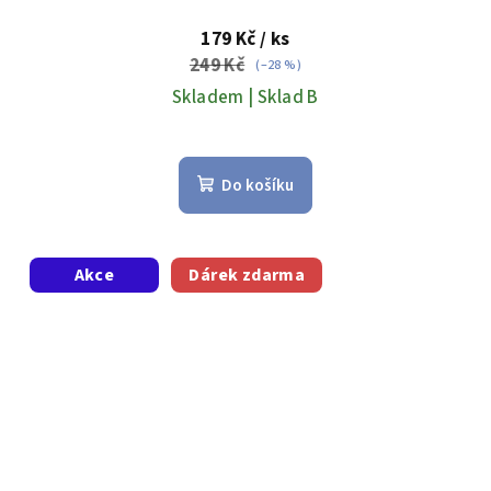
179 Kč
/ ks
249 Kč
(–28 %)
Skladem | Sklad B
Do košíku
Akce
Dárek zdarma