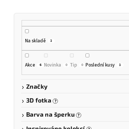
n
í
p
r
Na skladě
1
o
d
Akce
Novinka
Tip
Poslední kusy
6
0
0
1
u
k
Značky
t
3D fotka
?
ů
Barva na šperku
?
Inspirováno kolekcí