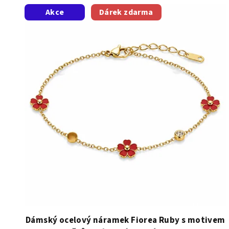
V
Akce
Dárek zdarma
ý
p
i
s
p
r
o
d
u
k
t
Dámský ocelový náramek Fiorea Ruby s motivem