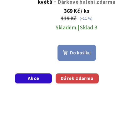
květů
+ Dárkové balení zdarma
ů
369 Kč
/ ks
419 Kč
(–11 %)
Skladem | Sklad B
Do košíku
Akce
Dárek zdarma