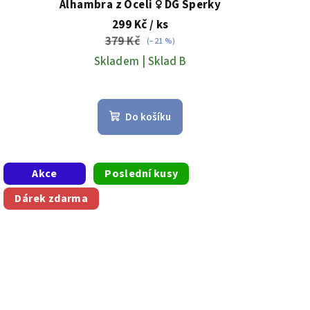
Alhambra z Oceli ♀️ DG Šperky
299 Kč
/ ks
379 Kč
(–21 %)
Skladem | Sklad B
Do košíku
Akce
Poslední kusy
Dárek zdarma