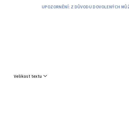
Přejít
UPOZORNĚNÍ: Z DŮVODU DOVOLENÝCH MŮŽE
na
obsah
Velikost textu