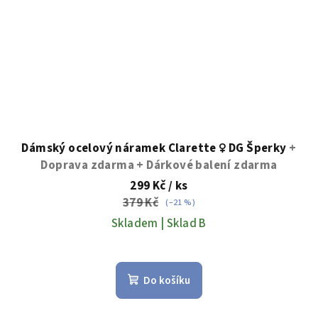
Dámský ocelový náramek Clarette ♀️ DG Šperky
+
Doprava zdarma + Dárkové balení zdarma
299 Kč
/ ks
379 Kč
(–21 %)
Skladem | Sklad B
Do košíku