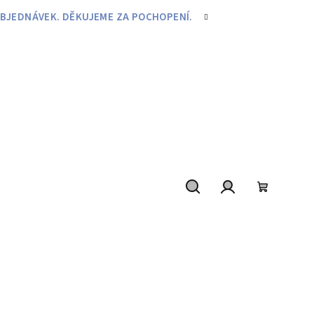
BJEDNÁVEK. DĚKUJEME ZA POCHOPENÍ.
Hledat
Přihlášení
Nákupní
košík