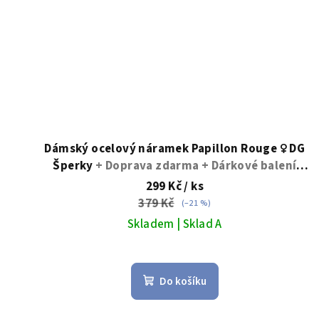
Dámský ocelový náramek Papillon Rouge ♀️ DG
Šperky
+ Doprava zdarma + Dárkové balení
zdarma
299 Kč
/ ks
379 Kč
(–21 %)
Skladem | Sklad A
Do košíku