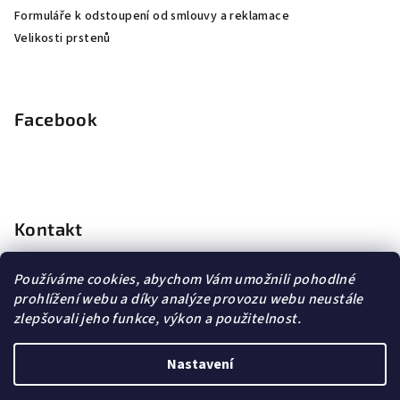
Formuláře k odstoupení od smlouvy a reklamace
Velikosti prstenů
Facebook
Kontakt
info
@
dopravagratis.cz
Používáme cookies, abychom Vám umožnili pohodlné
+420 603 500 988
prohlížení webu a díky analýze provozu webu neustále
+420 603 500 988
zlepšovali jeho funkce, výkon a použitelnost.
Nastavení