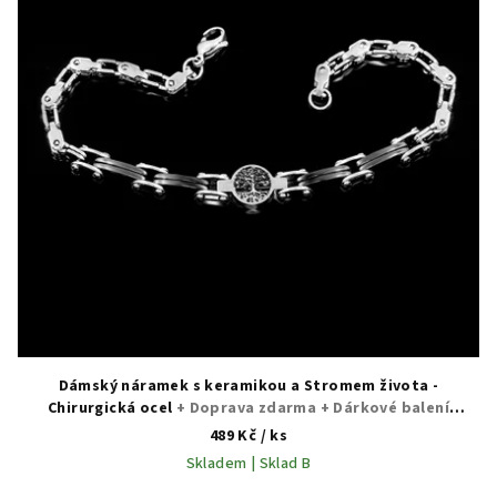
Dámský náramek s keramikou a Stromem života -
Chirurgická ocel
+ Doprava zdarma + Dárkové balení
zdarma
489 Kč
/ ks
Skladem | Sklad B