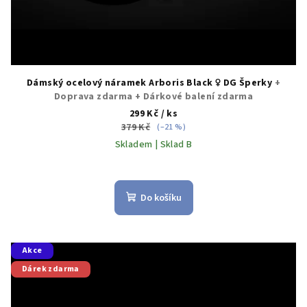
ů
Dámský ocelový náramek Arboris Black ♀️ DG Šperky
+
Doprava zdarma + Dárkové balení zdarma
299 Kč
/ ks
379 Kč
(–21 %)
Skladem | Sklad B
Do košíku
Akce
Dárek zdarma