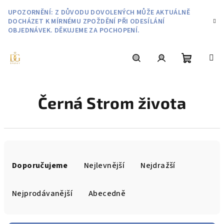
Přejít
UPOZORNĚNÍ: Z DŮVODU DOVOLENÝCH MŮŽE AKTUÁLNĚ
na
DOCHÁZET K MÍRNÉMU ZPOŽDĚNÍ PŘI ODESÍLÁNÍ
obsah
OBJEDNÁVEK. DĚKUJEME ZA POCHOPENÍ.
Nákupní
Hledat
Přihlášení
Černá Strom života
košík
Ř
a
Doporučujeme
Nejlevnější
Nejdražší
z
e
Nejprodávanější
Abecedně
n
í