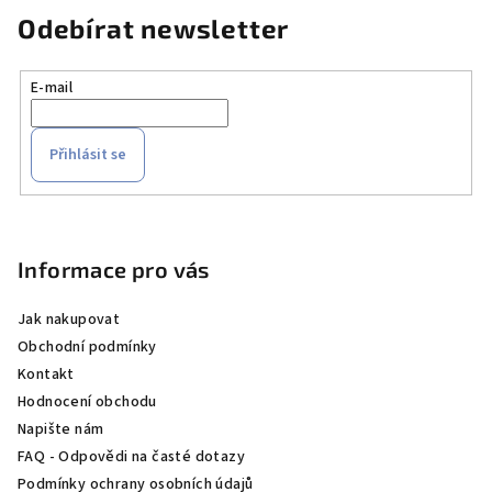
Odebírat newsletter
E-mail
Přihlásit se
Z
á
p
Informace pro vás
a
Jak nakupovat
t
Obchodní podmínky
í
Kontakt
Hodnocení obchodu
Napište nám
FAQ - Odpovědi na časté dotazy
Podmínky ochrany osobních údajů