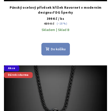
Pánský ocelový přívěsek křížek Ravornet v moderním
designu ♂️ DG Šperky
399 Kč
/ ks
489 Kč
(–18 %)
Skladem | Sklad B
Do košíku
Akce
Dárek zdarma