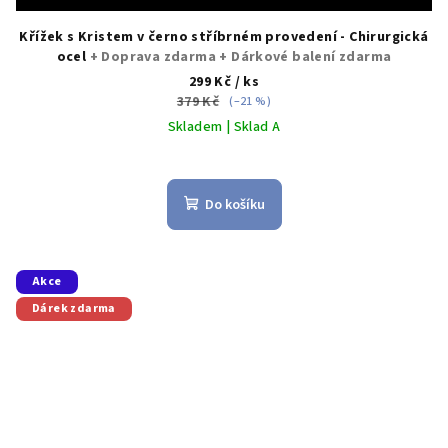
Křížek s Kristem v černo stříbrném provedení - Chirurgická
ocel
+ Doprava zdarma + Dárkové balení zdarma
299 Kč
/ ks
379 Kč
(–21 %)
Skladem | Sklad A
Do košíku
Akce
Dárek zdarma