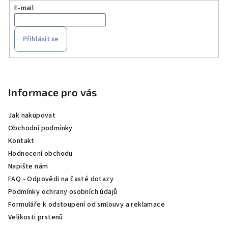
E-mail
Přihlásit se
Z
á
p
Informace pro vás
a
Jak nakupovat
t
Obchodní podmínky
í
Kontakt
Hodnocení obchodu
Napište nám
FAQ - Odpovědi na časté dotazy
Podmínky ochrany osobních údajů
Formuláře k odstoupení od smlouvy a reklamace
Velikosti prstenů