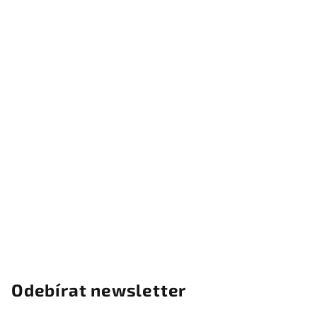
s
u
Odebírat newsletter