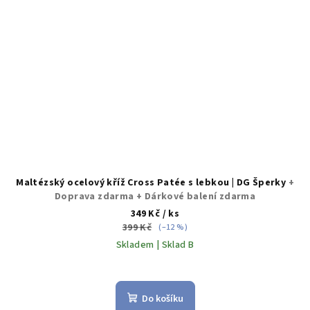
Maltézský ocelový kříž Cross Patée s lebkou | DG Šperky
+
Doprava zdarma + Dárkové balení zdarma
349 Kč
/ ks
399 Kč
(–12 %)
Skladem | Sklad B
Průměrné
hodnocení
produktu
Do košíku
je