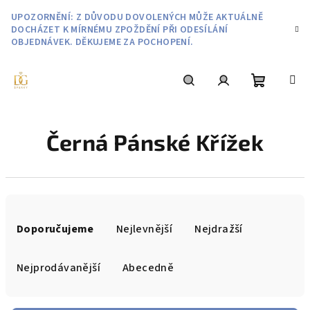
Přejít
UPOZORNĚNÍ: Z DŮVODU DOVOLENÝCH MŮŽE AKTUÁLNĚ
na
DOCHÁZET K MÍRNÉMU ZPOŽDĚNÍ PŘI ODESÍLÁNÍ
obsah
OBJEDNÁVEK. DĚKUJEME ZA POCHOPENÍ.
Nákupní
Hledat
Přihlášení
Černá Pánské Křížek
košík
Ř
a
Doporučujeme
Nejlevnější
Nejdražší
z
e
Nejprodávanější
Abecedně
n
í