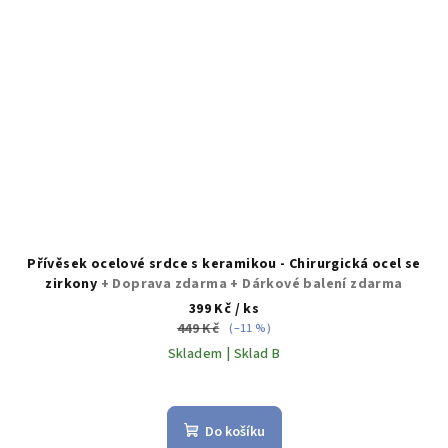
Přívěsek ocelové srdce s keramikou - Chirurgická ocel se
zirkony
+ Doprava zdarma + Dárkové balení zdarma
399 Kč
/ ks
449 Kč
(–11 %)
Skladem | Sklad B
Do košíku