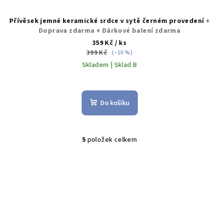
Přívěsek jemné keramické srdce v sytě černém provedení
+
Doprava zdarma + Dárkové balení zdarma
359 Kč
/ ks
399 Kč
(–10 %)
Skladem | Sklad B
Do košíku
5
položek celkem
O
v
l
á
d
a
c