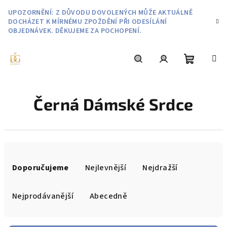
Přejít
UPOZORNĚNÍ: Z DŮVODU DOVOLENÝCH MŮŽE AKTUÁLNĚ
na
DOCHÁZET K MÍRNÉMU ZPOŽDĚNÍ PŘI ODESÍLÁNÍ
obsah
OBJEDNÁVEK. DĚKUJEME ZA POCHOPENÍ.
Nákupní
Hledat
Přihlášení
Černá Dámské Srdce
košík
Ř
a
Doporučujeme
Nejlevnější
Nejdražší
z
e
Nejprodávanější
Abecedně
n
í