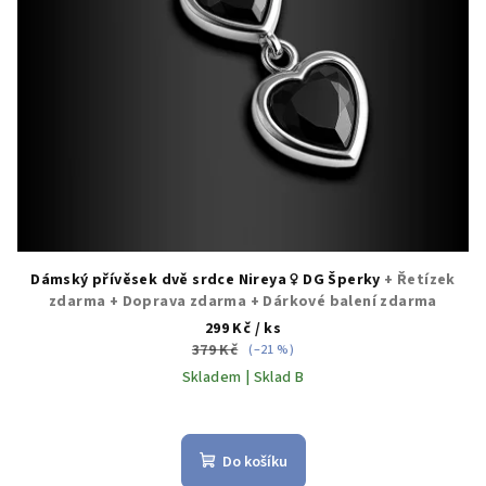
Dámský přívěsek dvě srdce Nireya ♀️ DG Šperky
+ Řetízek
zdarma + Doprava zdarma + Dárkové balení zdarma
299 Kč
/ ks
379 Kč
(–21 %)
Skladem | Sklad B
Průměrné
hodnocení
produktu
Do košíku
je