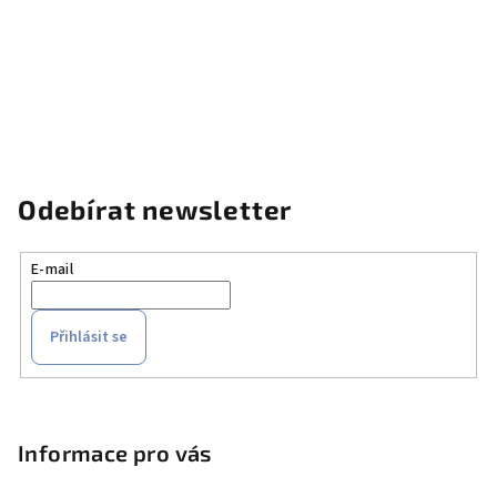
Odebírat newsletter
E-mail
Přihlásit se
Z
á
p
Informace pro vás
a