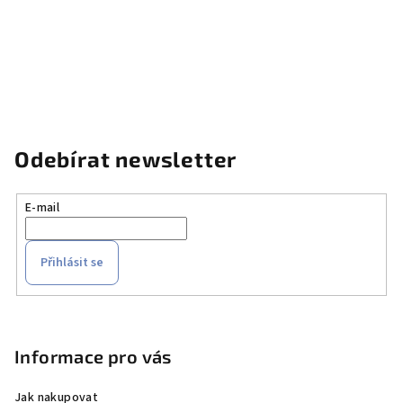
Odebírat newsletter
E-mail
Přihlásit se
Z
á
p
Informace pro vás
a
Jak nakupovat