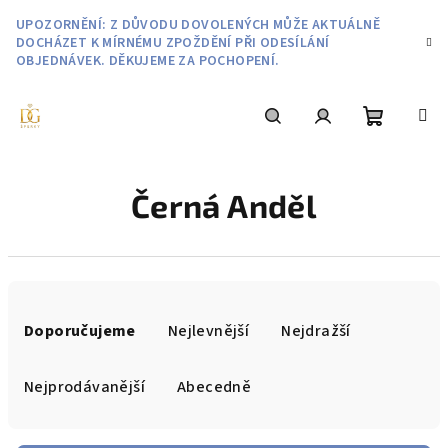
Přejít
UPOZORNĚNÍ: Z DŮVODU DOVOLENÝCH MŮŽE AKTUÁLNĚ
na
DOCHÁZET K MÍRNÉMU ZPOŽDĚNÍ PŘI ODESÍLÁNÍ
obsah
OBJEDNÁVEK. DĚKUJEME ZA POCHOPENÍ.
Nákupní
Hledat
Přihlášení
Černá Anděl
košík
Ř
a
Doporučujeme
Nejlevnější
Nejdražší
z
e
Nejprodávanější
Abecedně
n
í