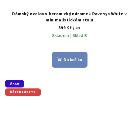
Dámský ocelovo-keramický náramek Ravenya White v
minimalistickém stylu
399 Kč
/ ks
Skladem | Sklad B
Do košíku
Akce
Dárek zdarma