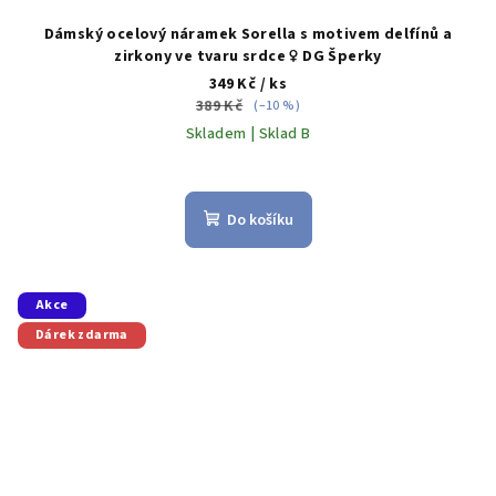
Dámský ocelový náramek Sorella s motivem delfínů a
zirkony ve tvaru srdce ♀️ DG Šperky
349 Kč
/ ks
389 Kč
(–10 %)
Skladem | Sklad B
Do košíku
Akce
Dárek zdarma