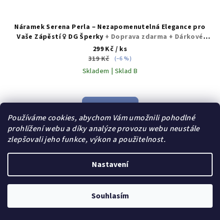
Náramek Serena Perla – Nezapomenutelná Elegance pro
Vaše Zápěstí ♀️ DG Šperky
+ Doprava zdarma + Dárkové
balení zdarma
299 Kč
/ ks
319 Kč
(–6 %)
Skladem | Sklad B
Do košíku
Používáme cookies, abychom Vám umožnili pohodlné
prohlížení webu a díky analýze provozu webu neustále
zlepšovali jeho funkce, výkon a použitelnost.
Akce
Dárek zdarma
Nastavení
Souhlasím