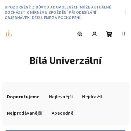
Přejít
UPOZORNĚNÍ: Z DŮVODU DOVOLENÝCH MŮŽE AKTUÁLNĚ
na
DOCHÁZET K MÍRNÉMU ZPOŽDĚNÍ PŘI ODESÍLÁNÍ
obsah
OBJEDNÁVEK. DĚKUJEME ZA POCHOPENÍ.
Nákupní
Hledat
Přihlášení
Bílá Univerzální
košík
Ř
a
Doporučujeme
Nejlevnější
Nejdražší
z
e
Nejprodávanější
Abecedně
n
í