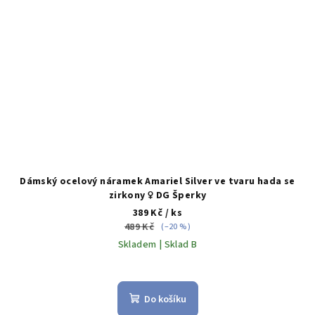
Dámský ocelový náramek Amariel Silver ve tvaru hada se
zirkony ♀️ DG Šperky
389 Kč
/ ks
489 Kč
(–20 %)
Skladem | Sklad B
Do košíku