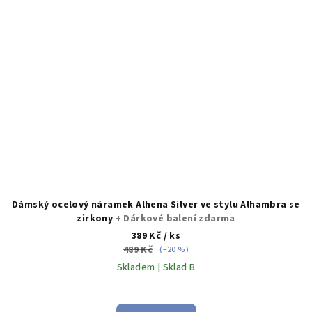
Dámský ocelový náramek Alhena Silver ve stylu Alhambra se
zirkony
+ Dárkové balení zdarma
389 Kč
/ ks
489 Kč
(–20 %)
Skladem | Sklad B