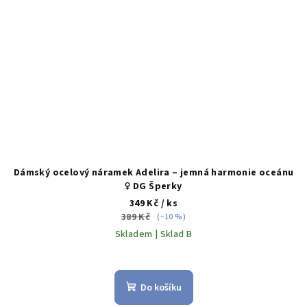
Dámský ocelový náramek Adelira – jemná harmonie oceánu
♀️ DG Šperky
349 Kč
/ ks
389 Kč
(–10 %)
Skladem | Sklad B
Do košíku