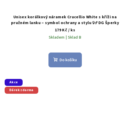
Unisex korálkový náramek Crucellio White s kříži na
pružném lanku – symbol ochrany a stylu ♀️♂️ DG Šperky
179 Kč
/ ks
Skladem | Sklad B
Do košíku
Akce
Dárek zdarma