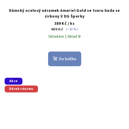
Dámský ocelový náramek Amariel Gold ve tvaru hada se
zirkony ♀️ DG Šperky
389 Kč
/ ks
489 Kč
(–20 %)
Skladem | Sklad B
Do košíku
Akce
Dárek zdarma