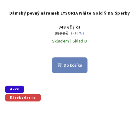
Dámský pevný náramek LYSORIA White Gold ♀️ DG Šperky
349 Kč
/ ks
389 Kč
(–10 %)
Skladem | Sklad B
Do košíku
Akce
Dárek zdarma