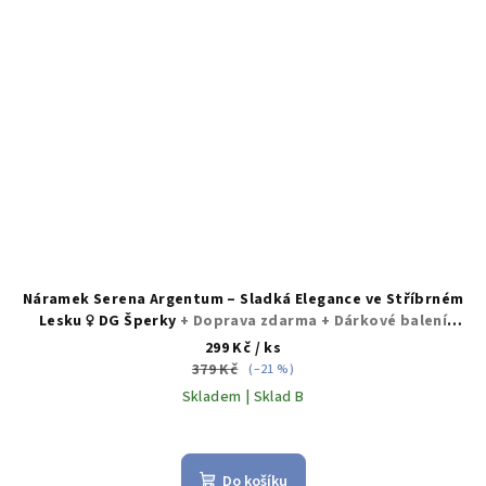
Náramek Serena Argentum – Sladká Elegance ve Stříbrném
Lesku ♀️ DG Šperky
+ Doprava zdarma + Dárkové balení
zdarma
299 Kč
/ ks
379 Kč
(–21 %)
Skladem | Sklad B
Do košíku