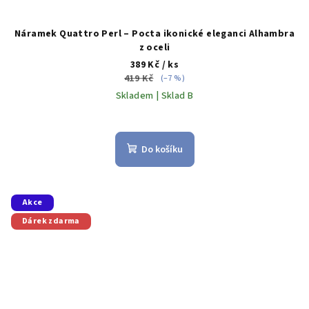
Náramek Quattro Perl – Pocta ikonické eleganci Alhambra
z oceli
389 Kč
/ ks
419 Kč
(–7 %)
Skladem | Sklad B
Do košíku
Akce
Dárek zdarma