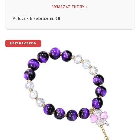
VYMAZAT FILTRY
Položek k zobrazení:
26
V
Dárek zdarma
ý
p
i
s
p
r
o
d
u
k
t