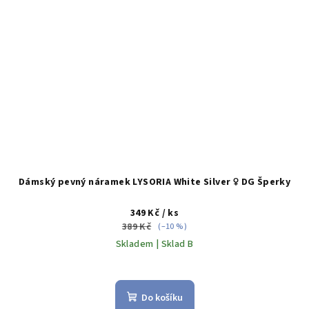
Dámský pevný náramek LYSORIA White Silver ♀️ DG Šperky
349 Kč
/ ks
389 Kč
(–10 %)
Skladem | Sklad B
Do košíku