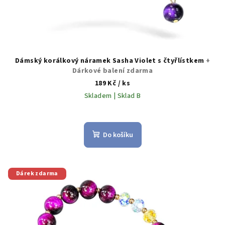
ů
Dámský korálkový náramek Sasha Violet s čtyřlístkem
+
Dárkové balení zdarma
189 Kč
/ ks
Skladem | Sklad B
Do košíku
Dárek zdarma