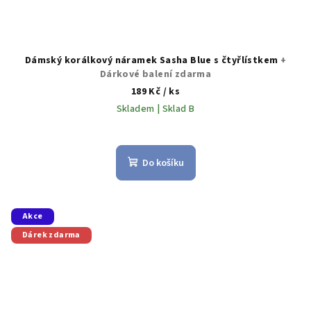
Dámský korálkový náramek Sasha Blue s čtyřlístkem
+
Dárkové balení zdarma
189 Kč
/ ks
Skladem | Sklad B
Do košíku
Akce
Dárek zdarma