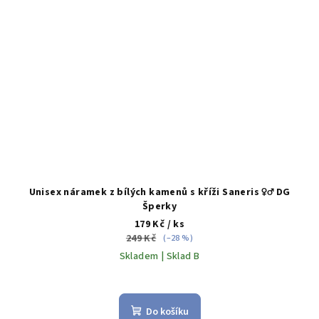
Unisex náramek z bílých kamenů s kříži Saneris ♀️♂️ DG
Šperky
179 Kč
/ ks
249 Kč
(–28 %)
Skladem | Sklad B
Do košíku