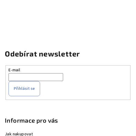
Odebírat newsletter
E-mail
Přihlásit se
Z
á
p
Informace pro vás
a
Jak nakupovat