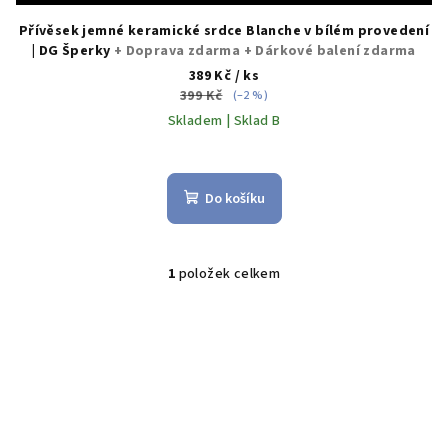
Přívěsek jemné keramické srdce Blanche v bílém provedení
| DG Šperky
+ Doprava zdarma + Dárkové balení zdarma
389 Kč
/ ks
399 Kč
(–2 %)
Skladem | Sklad B
Do košíku
1
položek celkem
O
v
l
á
d
a
c
í