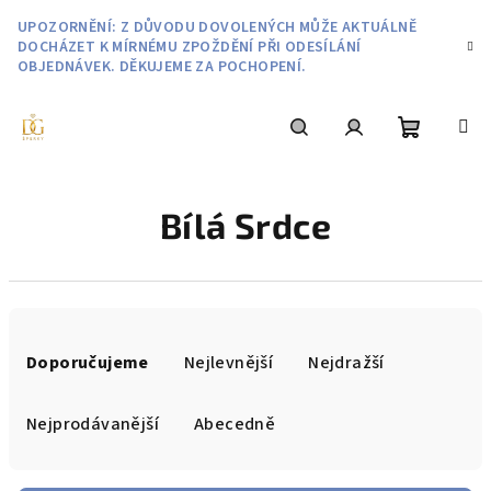
Přejít
UPOZORNĚNÍ: Z DŮVODU DOVOLENÝCH MŮŽE AKTUÁLNĚ
na
DOCHÁZET K MÍRNÉMU ZPOŽDĚNÍ PŘI ODESÍLÁNÍ
obsah
OBJEDNÁVEK. DĚKUJEME ZA POCHOPENÍ.
Nákupní
Hledat
Přihlášení
Bílá Srdce
košík
Ř
a
Doporučujeme
Nejlevnější
Nejdražší
z
e
Nejprodávanější
Abecedně
n
í