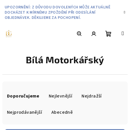
Přejít
UPOZORNĚNÍ: Z DŮVODU DOVOLENÝCH MŮŽE AKTUÁLNĚ
na
DOCHÁZET K MÍRNÉMU ZPOŽDĚNÍ PŘI ODESÍLÁNÍ
obsah
OBJEDNÁVEK. DĚKUJEME ZA POCHOPENÍ.
Nákupní
Hledat
Přihlášení
Bílá Motorkářský
košík
Ř
a
Doporučujeme
Nejlevnější
Nejdražší
z
e
Nejprodávanější
Abecedně
n
í