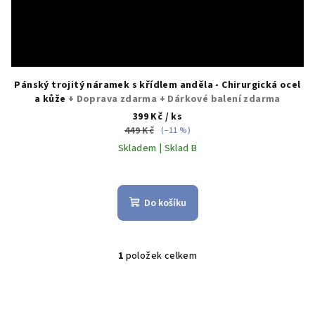
ů
Pánský trojitý náramek s křídlem anděla - Chirurgická ocel
a kůže
+ Doprava zdarma + Dárkové balení zdarma
399 Kč
/ ks
449 Kč
(–11 %)
Skladem | Sklad B
Průměrné
hodnocení
produktu
Do košíku
je
5,0
z
5
1
položek celkem
O
hvězdiček.
v
l
á