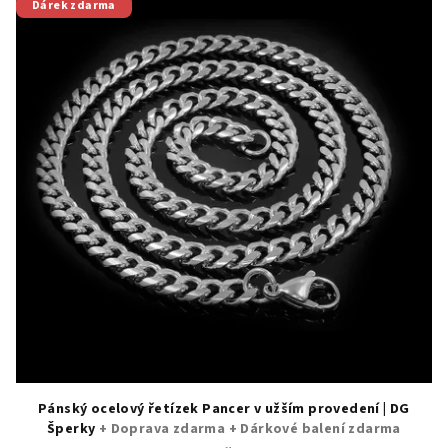
Dárek zdarma
Pánský ocelový řetízek Pancer v užším provedení | DG
Šperky
+ Doprava zdarma + Dárkové balení zdarma