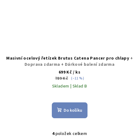
Masivní ocelový řetízek Brutus Catena Pancer pro chlapy
+
Doprava zdarma + Dárkové balení zdarma
699 Kč
/ ks
789 Kč
(–11 %)
Skladem | Sklad B
Průměrné
hodnocení
produktu
Do košíku
je
4,8
z
5
4
položek celkem
O