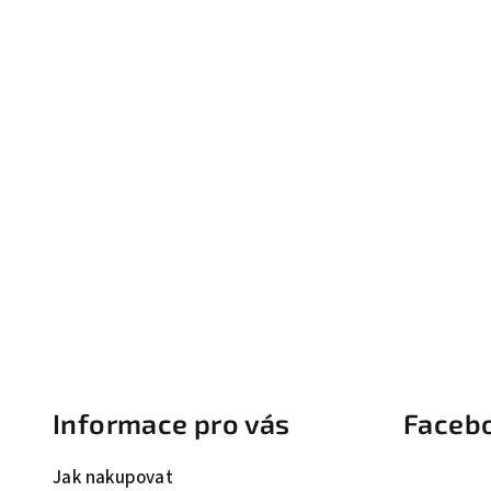
Z
á
Informace pro vás
Faceb
p
a
Jak nakupovat