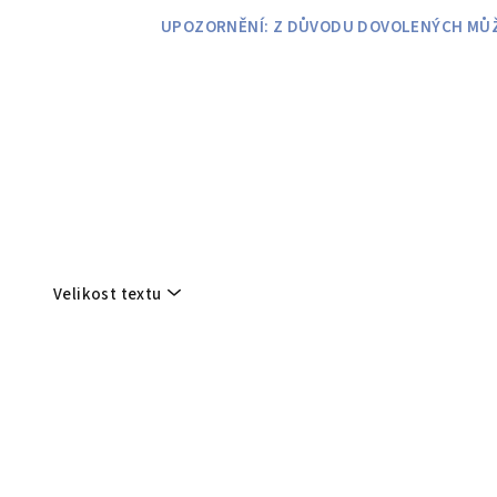
Přejít
UPOZORNĚNÍ: Z DŮVODU DOVOLENÝCH MŮŽE
na
obsah
Velikost textu