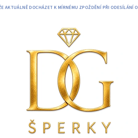
 AKTUÁLNĚ DOCHÁZET K MÍRNÉMU ZPOŽDĚNÍ PŘI ODESÍLÁNÍ O