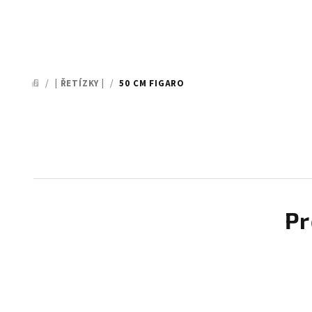
/
| ŘETÍZKY |
/
50 CM FIGARO
DOMŮ
Pr