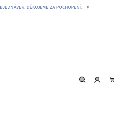
BJEDNÁVEK. DĚKUJEME ZA POCHOPENÍ.
Hledat
Přihlášení
Nákupní
košík